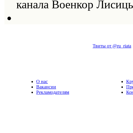
канала Военкор Лисиц
Твиты от @ru_riata
О нас
Кр
Вакансии
Пр
Рекламодателям
Ко