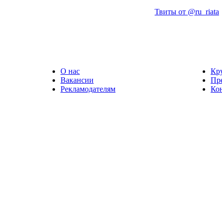
Твиты от @ru_riata
О нас
Кр
Вакансии
Пр
Рекламодателям
Ко