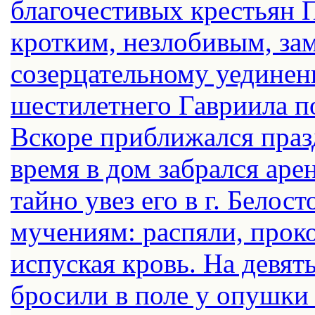
благочестивых крестьян 
кротким, незлобивым, зам
созерцательному уединени
шестилетнего Гавриила по
Вскоре приближался праз
время в дом забрался аре
тайно увез его в г. Белос
мучениям: распяли, прок
испуская кровь. На девят
бросили в поле у опушки 