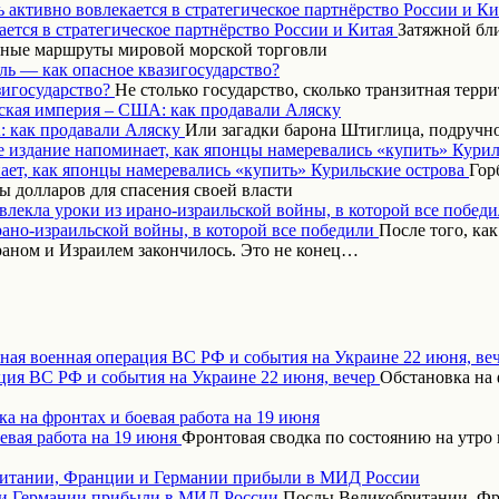
 активно вовлекается в стратегическое партнёрство России и Ки
Затяжной бл
вные маршруты мировой морской торговли
ль — как опасное квазигосударство?
Не столько государство, сколько транзитная терр
ская империя – США: как продавали Аляску
Или загадки барона Штиглица, подручн
 издание напоминает, как японцы намеревались «купить» Курил
Гор
 долларов для спасения своей власти
влекла уроки из ирано-израильской войны, в которой все побед
После того, ка
аном и Израилем закончилось. Это не конец…
ная военная операция ВС РФ и события на Украине 22 июня, ве
Обстановка на 
а на фронтах и боевая работа на 19 июня
Фронтовая сводка по состоянию на утро 
итании, Франции и Германии прибыли в МИД России
Послы Великобритании, Фр