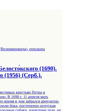
елосто́кского (1690).
 (1956) (Серб.).
очестивых крестьян Петра и
ю. В 1690 г. 11 апреля мать
о время в дом забрался арендатор-
кололи бока, постепенно испуская
Голодные собаки, нашедшие тело, не