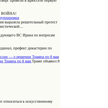
етверг провели в Брюсселе первую
 ВОЙНА!
группировки
ия выразила решительный протест
ористической…
ндующего ВС Ирана по вопросам
динал, префект дикастерии по
оссии — о решении Трампа по 8 мая
Трамп объявил 8
т относиться к искусственному