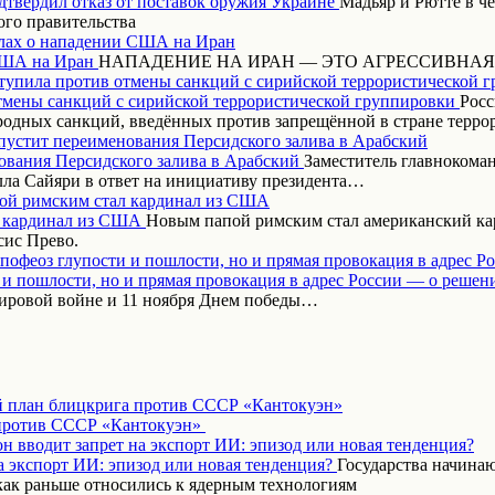
Мадьяр и Рютте в ч
ого правительства
ах о нападении США на Иран
НАПАДЕНИЕ НА ИРАН — ЭТО АГРЕССИВНАЯ
тупила против отмены санкций с сирийской террористической 
Росс
одных санкций, введённых против запрещённой в стране терр
пустит переименования Персидского залива в Арабский
Заместитель главнокома
ла Сайяри в ответ на инициативу президента…
ой римским стал кардинал из США
Новым папой римским стал американский кар
сис Прево.
апофеоз глупости и пошлости, но и прямая провокация в адрес Р
ировой войне и 11 ноября Днем победы…
 план блицкрига против СССР «Кантокуэн»
н вводит запрет на экспорт ИИ: эпизод или новая тенденция?
Государства начинаю
как раньше относились к ядерным технологиям