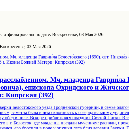
 отфильтрованы по дате: Воскресенье, 03 Мая 2026
Воскресенье, 03 Мая 2026
 расслабленном. Мч. младенца Гаврии́ла Б
овича), епископа О́хридского и Жи́чского
 Кипрская (392)
 Зверки Белостокского уезда Гродненской губернии, в семье благ
вым, заметна была в нем склонность к созерцательному уединени
у обед в поле. Вскоре приближался праздник Святой Пасхи. В эт
его в г. Белосток, где младенца предали мучениям: распяли, про
нчался, его бросили в поле у опушки леса близ деревни Зверки. 