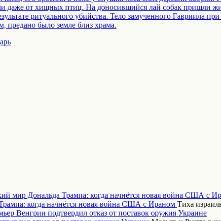
няли даже от хищных птиц. На доносившийся лай собак пришли ж
езультате ритуального убийства. Тело замученного Гавриила при
, предано было земле близ храма.
арь
кий мир Дональда Трампа: когда начнётся новая война США с И
Тиха израиль
ьер Венгрии подтвердил отказ от поставок оружия Украине