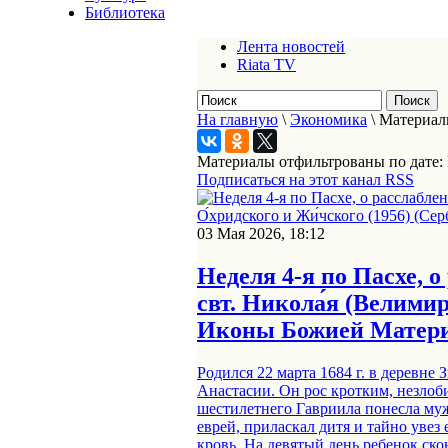
Библиотека
Лента новостей
Riata TV
На главную
\
Экономика
\
Материалы
Материалы отфильтрованы по дате: 
Подписаться на этот канал RSS
03 Мая 2026, 18:12
Неделя 4-я по Пасхе, о
свт. Никола́я (Велимир
Иконы Божией Матери:
Родился 22 марта 1684 г. в деревне
Анастасии. Он рос кротким, незлоби
шестилетнего Гавриила понесла муж
еврей, приласкал дитя и тайно увез 
кровь. На девятый день ребенок ско