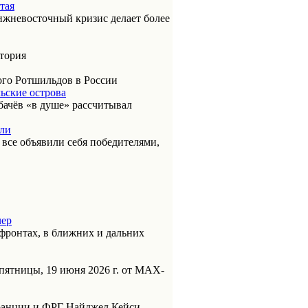
тая
ижневосточный кризис делает более
итория
ого Ротшильдов в России
ьские острова
бачёв «в душе» рассчитывал
или
к все объявили себя победителями,
чер
фронтах, в ближних и дальних
пятницы, 19 июня 2026 г. от МАХ-
анции и ФРГ Найджел Кейси,