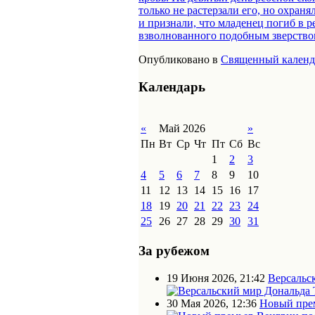
только не растерзали его, но охра
и признали, что младенец погиб в р
взволнованного подобным зверством
Опубликовано в
Священный календ
Календарь
«
Май 2026
»
Пн
Вт
Ср
Чт
Пт
Сб
Вс
1
2
3
4
5
6
7
8
9
10
11
12
13
14
15
16
17
18
19
20
21
22
23
24
25
26
27
28
29
30
31
За рубежом
19 Июня 2026, 21:42
Версальс
30 Мая 2026, 12:36
Новый прем