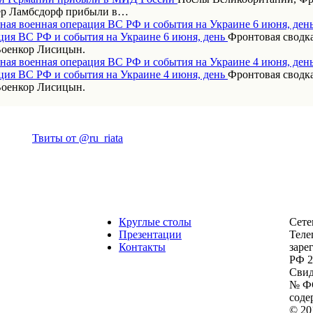
дер Ламбсдорф прибыли в…
ная военная операция ВС РФ и события на Украине 6 июня, ден
Фронтовая сводка
Военкор Лисицын.
ная военная операция ВС РФ и события на Украине 4 июня, ден
Фронтовая сводка
Военкор Лисицын.
Твиты от @ru_riata
Круглые столы
Сете
Презентации
Теле
Контакты
заре
РФ 2
Свид
№ ФС
соде
© 20