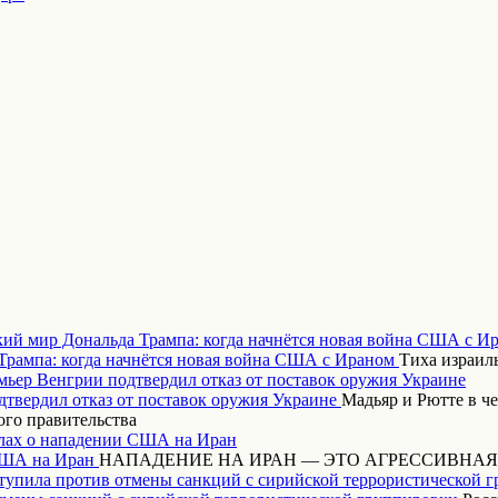
кий мир Дональда Трампа: когда начнётся новая война США с И
Тиха израиль
ьер Венгрии подтвердил отказ от поставок оружия Украине
Мадьяр и Рютте в ч
ого правительства
ах о нападении США на Иран
НАПАДЕНИЕ НА ИРАН — ЭТО АГРЕССИВНАЯ
тупила против отмены санкций с сирийской террористической 