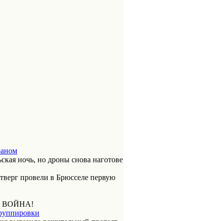
раном
ская ночь, но дроны снова наготове
етверг провели в Брюсселе первую
 ВОЙНА!
группировки