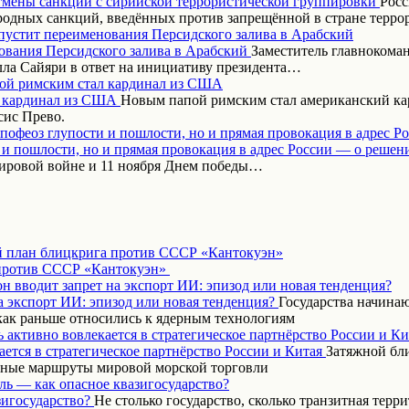
Росс
одных санкций, введённых против запрещённой в стране терр
пустит переименования Персидского залива в Арабский
Заместитель главнокома
ла Сайяри в ответ на инициативу президента…
ой римским стал кардинал из США
Новым папой римским стал американский кар
сис Прево.
апофеоз глупости и пошлости, но и прямая провокация в адрес Р
ировой войне и 11 ноября Днем победы…
 план блицкрига против СССР «Кантокуэн»
н вводит запрет на экспорт ИИ: эпизод или новая тенденция?
Государства начинаю
как раньше относились к ядерным технологиям
 активно вовлекается в стратегическое партнёрство России и Ки
Затяжной бл
вные маршруты мировой морской торговли
ль — как опасное квазигосударство?
Не столько государство, сколько транзитная терр