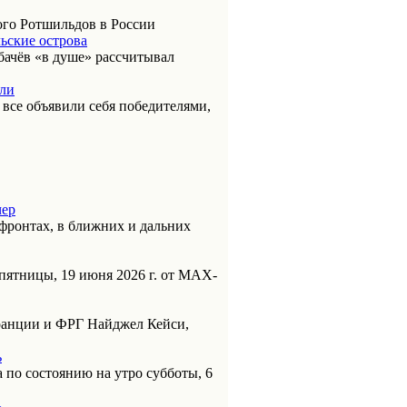
ого Ротшильдов в России
ьские острова
бачёв «в душе» рассчитывал
или
к все объявили себя победителями,
чер
фронтах, в ближних и дальних
пятницы, 19 июня 2026 г. от МАХ-
анции и ФРГ Найджел Кейси,
ь
 по состоянию на утро субботы, 6
ь