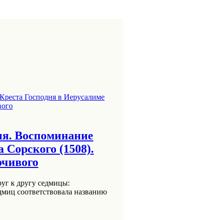
ня. Воспоминание
 Сорского (1508).
очивого
уг к другу седмицы:
дмиц соответствовала названию