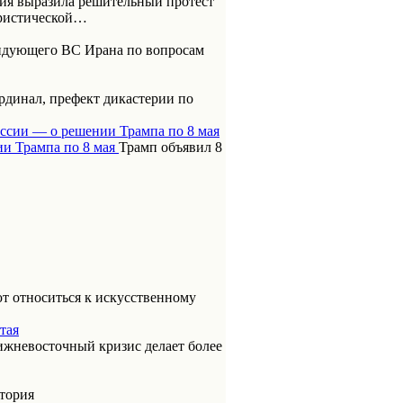
ия выразила решительный протест
ористической…
ндующего ВС Ирана по вопросам
динал, префект дикастерии по
оссии — о решении Трампа по 8 мая
Трамп объявил 8
т относиться к искусственному
тая
ижневосточный кризис делает более
итория