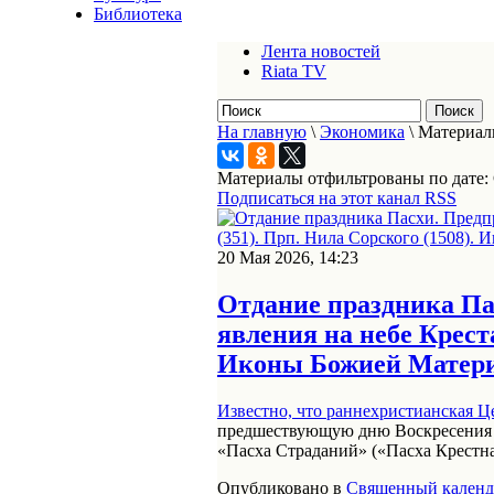
Библиотека
Лента новостей
Riata TV
На главную
\
Экономика
\
Материалы
Материалы отфильтрованы по дате: 
Подписаться на этот канал RSS
20 Мая 2026, 14:23
Отдание праздника Па
явления на небе Крест
Иконы Божией Матери:
Известно, что раннехристианская
Ц
предшествующую дню Воскресения Г
«Пасха Страданий» («Пасха Крестная
Опубликовано в
Священный календ