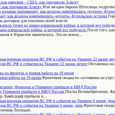
ская империя – США: как продавали Аляску
Или загадки барона Штиглица, подручн
 издание напоминает, как японцы намеревались «купить» Курил
Гор
 долларов для спасения своей власти
влекла уроки из ирано-израильской войны, в которой все побед
После того, ка
аном и Израилем закончилось. Это не конец…
ная военная операция ВС РФ и события на Украине 22 июня, ве
Обстановка на 
а на фронтах и боевая работа на 19 июня
Фронтовая сводка по состоянию на утро 
итании, Франции и Германии прибыли в МИД России
Послы Великобритании, Фр
дер Ламбсдорф прибыли в…
ная военная операция ВС РФ и события на Украине 6 июня, ден
Фронтовая сводка
Военкор Лисицын.
ная военная операция ВС РФ и события на Украине 4 июня, ден