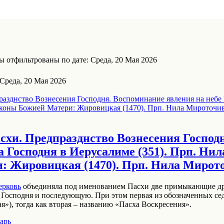
 отфильтрованы по дате: Среда, 20 Мая 2026
Среда, 20 Мая 2026
схи. Предпразднство Вознесения Господ
а Господня в Иерусалиме (351). Прп. Нила
 Жировицкая (1470). Прп. Нила Мирот
ерковь
объединяла под именованием Пасхи две примыкающие др
осподня и последующую. При этом первая из обозначенных се
»), тогда как вторая – названию «Пасха Воскресения».
арь