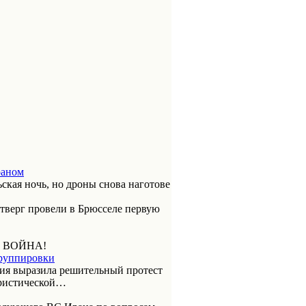
раном
ская ночь, но дроны снова наготове
етверг провели в Брюсселе первую
 ВОЙНА!
группировки
ия выразила решительный протест
ористической…