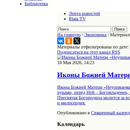
Библиотека
Лента новостей
Riata TV
На главную
\
Экономика
\
Материалы
Материалы отфильтрованы по дате:
Подписаться на этот канал RSS
18 Мая 2026, 14:23
Иконы Божией Матери
Икона Божией Матери «Неупиваемая
руками, перед Ней – Богомладенец
Пресвятая Богородица молится за 
и милосердия.
Опубликовано в
Священный календ
Календарь