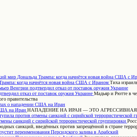
кий мир Дональда Трампа: когда начнётся новая война США с И
Тиха израиль
ьер Венгрии подтвердил отказ от поставок оружия Украине
Мадьяр и Рютте в ч
ого правительства
ах о нападении США на Иран
НАПАДЕНИЕ НА ИРАН — ЭТО АГРЕССИВНАЯ
тупила против отмены санкций с сирийской террористической 
Росс
одных санкций, введённых против запрещённой в стране терр
пустит переименования Персидского залива в Арабский