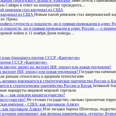
Заместитель главнокома
ла Сайяри в ответ на инициативу президента…
ой римским стал кардинал из США
Новым папой римским стал американский кар
сис Прево.
апофеоз глупости и пошлости, но и прямая провокация в адрес Р
ировой войне и 11 ноября Днем победы…
 план блицкрига против СССР «Кантокуэн»
н вводит запрет на экспорт ИИ: эпизод или новая тенденция?
Государства начинаю
как раньше относились к ядерным технологиям
 активно вовлекается в стратегическое партнёрство России и Ки
Затяжной бл
вные маршруты мировой морской торговли
ль — как опасное квазигосударство?
Не столько государство, сколько транзитная терр
ская империя – США: как продавали Аляску
Или загадки барона Штиглица, подручн
 издание напоминает, как японцы намеревались «купить» Курил