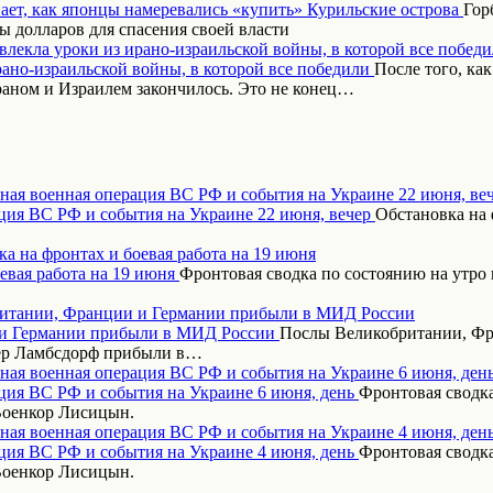
Гор
 долларов для спасения своей власти
влекла уроки из ирано-израильской войны, в которой все побед
После того, ка
аном и Израилем закончилось. Это не конец…
ная военная операция ВС РФ и события на Украине 22 июня, ве
Обстановка на 
а на фронтах и боевая работа на 19 июня
Фронтовая сводка по состоянию на утро 
итании, Франции и Германии прибыли в МИД России
Послы Великобритании, Фр
дер Ламбсдорф прибыли в…
ная военная операция ВС РФ и события на Украине 6 июня, ден
Фронтовая сводка
Военкор Лисицын.
ная военная операция ВС РФ и события на Украине 4 июня, ден
Фронтовая сводка
Военкор Лисицын.