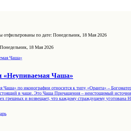
 отфильтрованы по дате: Понедельник, 18 Мая 2026
 Понедельник, 18 Мая 2026
 «Неупиваемая Чаша»
 Чаша» по иконографии относится к типу «Оранта» – Богоматер
, стоящий в чаше. Это Чаша Причащения – неистощимый источни
всех грешных и возвещает, что каждому страждущему уготована
арь