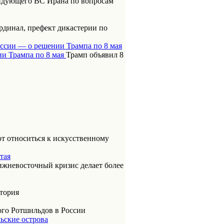
ндующего ВС Ирана по вопросам
динал, префект дикастерии по
оссии — о решении Трампа по 8 мая
Трамп объявил 8
т относиться к искусственному
тая
ижневосточный кризис делает более
итория
ого Ротшильдов в России
ьские острова