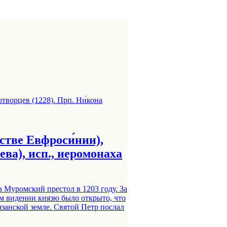
естве Евфроси́нии),
ва), исп., иеромонаха
Муромский престол в 1203 году. За
ном видении князю было открыто, что
язанской земле. Святой Петр послал