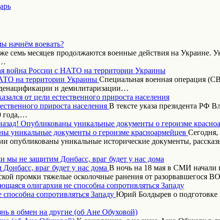
арь
мы начнём воевать?
же семь месяцев продолжаются военные действия на Украине. Ук
,…
я война России с НАТО на территории Украины
Специальная военная операция (СВ
 денацификации и демилитаризации…
азался от цели естественного прироста населения
В тексте указа президента РФ 
0 года,…
назад! Опубликованы уникальные документы о героизме красно
Сегодня,
ии опубликованы уникальные исторические документы, рассказ
и мы не защитим Донбасс, враг будет у нас дома
В ночь на 18 мая в СМИ начали
ской промки тяжелые осколочные ранения от разорвавшегося 
ающаяся олигархия не способна сопротивляться Западу
Юрий Болдырев о подготовке 
нь в обмен на другие (об Ане Обуховой)