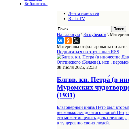
Библиотека
Лента новостей
Riata TV
На главную
\
За рубежом
\
Материал
Материалы отфильтрованы по дате:
Подписаться на этот канал RSS
08 Июля 2025, 22:38
Блгвв. кн. Петра́ (в и
Муромских чудотворцев
(1931)
Благоверный князь Петр был вторы
несколько лет до этого святой Петр
его может исцелить дочь пчеловода,
в ту деревню своих людей.