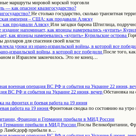
вные маршруты мировой морской торговли
ль — как опасное квазигосударство?
Не столько государство, сколько транзитная терр
ская империя – США: как продавали Аляску
Или загадки барона Штиглица, подручн
 издание напоминает, как японцы намеревались «купить» Курил
Гор
 долларов для спасения своей власти
влекла уроки из ирано-израильской войны, в которой все побед
После того, ка
аном и Израилем закончилось. Это не конец…
ная военная операция ВС РФ и события на Украине 22 июня, ве
Обстановка на 
а на фронтах и боевая работа на 19 июня
Фронтовая сводка по состоянию на утро 
итании, Франции и Германии прибыли в МИД России
Послы Великобритании, Фр
дер Ламбсдорф прибыли в…
ная военная операция ВС РФ и события на Украине 6 июня, ден