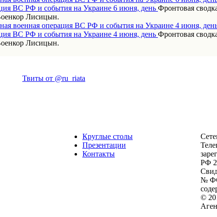
Фронтовая сводка
Военкор Лисицын.
ная военная операция ВС РФ и события на Украине 4 июня, ден
Фронтовая сводка
Военкор Лисицын.
Твиты от @ru_riata
Круглые столы
Сете
Презентации
Теле
Контакты
заре
РФ 2
Свид
№ ФС
соде
© 20
Аген