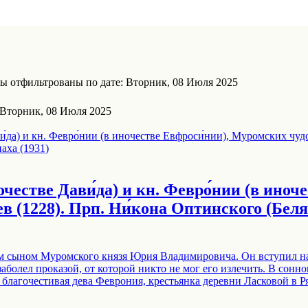
ы отфильтрованы по дате: Вторник, 08 Июля 2025
 Вторник, 08 Июля 2025
ночестве Дави́да) и кн. Февро́нии (в иноч
 (1228). Прп. Ни́кона Оптинского (Беляе
м сыном Муромского князя Юрия Владимировича. Он вступил на 
 заболел проказой, от которой никто не мог его излечить. В сон
 благочестивая дева Феврония, крестьянка деревни Ласковой в Р