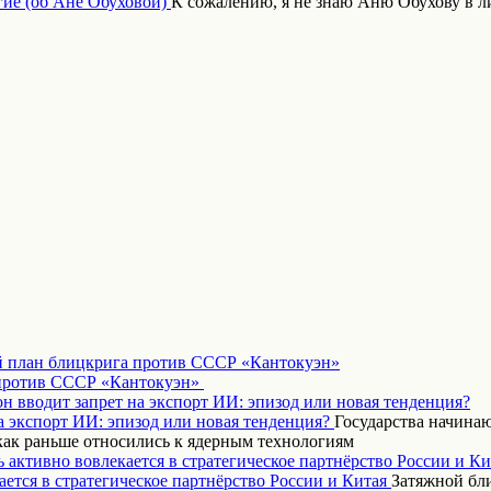
К сожалению, я не знаю Аню Обухову в 
 план блицкрига против СССР «Кантокуэн»
н вводит запрет на экспорт ИИ: эпизод или новая тенденция?
Государства начинаю
как раньше относились к ядерным технологиям
 активно вовлекается в стратегическое партнёрство России и Ки
Затяжной бл