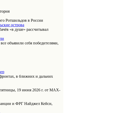
итория
ого Ротшильдов в России
ьские острова
бачёв «в душе» рассчитывал
или
к все объявили себя победителями,
чер
фронтах, в ближних и дальних
пятницы, 19 июня 2026 г. от МАХ-
анции и ФРГ Найджел Кейси,
ь