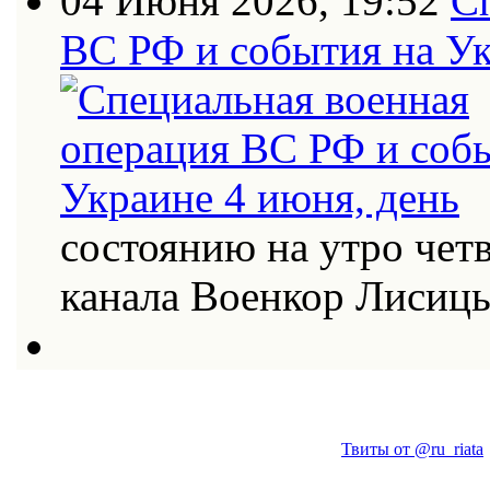
04 Июня 2026, 19:52
С
ВС РФ и события на Ук
состоянию на утро четв
канала Военкор Лисиц
Твиты от @ru_riata