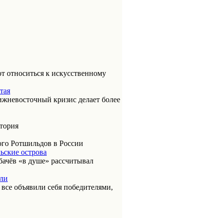
т относиться к искусственному
тая
ижневосточный кризис делает более
итория
ого Ротшильдов в России
ьские острова
бачёв «в душе» рассчитывал
или
к все объявили себя победителями,