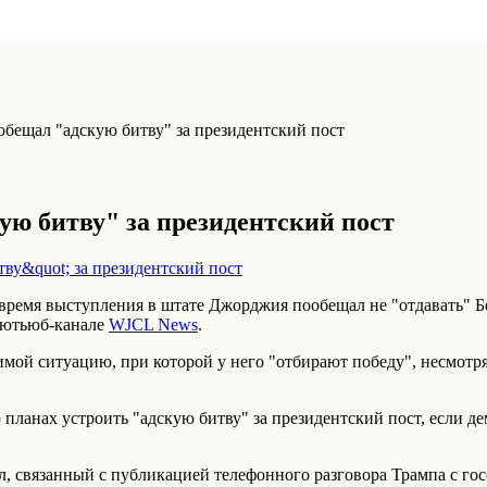
обещал "адскую битву" за президентский пост
ую битву" за президентский пост
ремя выступления в штате Джорджия пообещал не "отдавать" Б
 ютьюб-канале
WJCL News
.
тимой ситуацию, при которой у него "отбирают победу", несмотр
планах устроить "адскую битву" за президентский пост, если де
, связанный с публикацией телефонного разговора Трампа с го