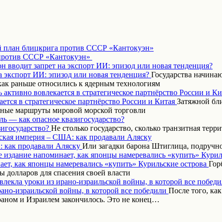
 план блицкрига против СССР «Кантокуэн»
н вводит запрет на экспорт ИИ: эпизод или новая тенденция?
Государства начинаю
как раньше относились к ядерным технологиям
 активно вовлекается в стратегическое партнёрство России и Ки
Затяжной бл
вные маршруты мировой морской торговли
ль — как опасное квазигосударство?
Не столько государство, сколько транзитная терр
ская империя – США: как продавали Аляску
Или загадки барона Штиглица, подручн
 издание напоминает, как японцы намеревались «купить» Курил
Гор
 долларов для спасения своей власти
влекла уроки из ирано-израильской войны, в которой все побед
После того, ка
аном и Израилем закончилось. Это не конец…