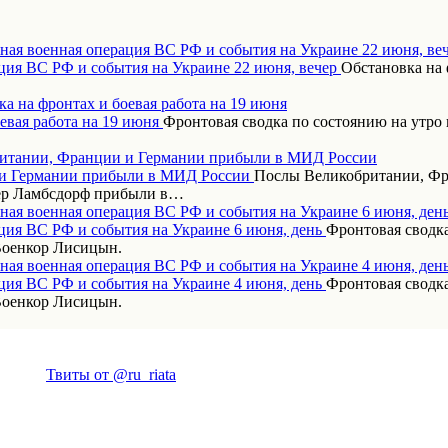
ная военная операция ВС РФ и события на Украине 22 июня, ве
Обстановка на 
а на фронтах и боевая работа на 19 июня
Фронтовая сводка по состоянию на утро 
итании, Франции и Германии прибыли в МИД России
Послы Великобритании, Фр
дер Ламбсдорф прибыли в…
ная военная операция ВС РФ и события на Украине 6 июня, ден
Фронтовая сводка
Военкор Лисицын.
ная военная операция ВС РФ и события на Украине 4 июня, ден
Фронтовая сводка
Военкор Лисицын.
Твиты от @ru_riata