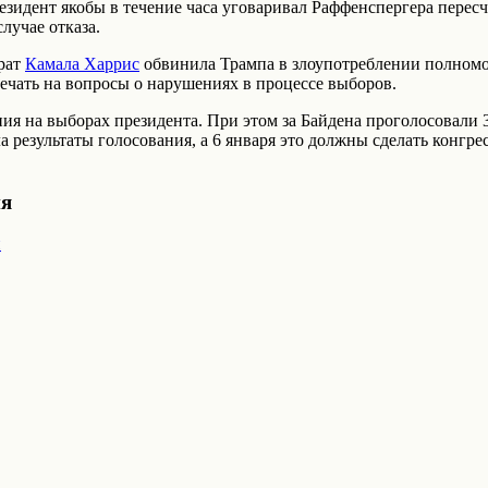
идент якобы в течение часа уговаривал Раффенспергера пересчи
лучае отказа.
рат
Камала Харрис
обвинила Трампа в злоупотреблении полномо
вечать на вопросы о нарушениях в процессе выборов.
ия на выборах президента. При этом за Байдена проголосовали 
 результаты голосования, а 6 января это должны сделать конгр
ия
и