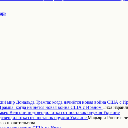
арь
кий мир Дональда Трампа: когда начнётся новая война США с И
Тиха израиль
ьер Венгрии подтвердил отказ от поставок оружия Украине
Мадьяр и Рютте в ч
ого правительства
ах о нападении США на Иран