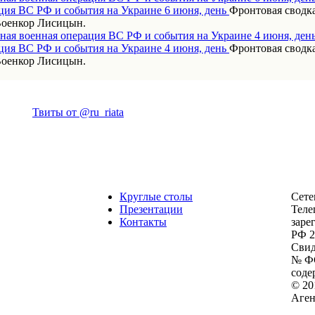
Фронтовая сводка
Военкор Лисицын.
ная военная операция ВС РФ и события на Украине 4 июня, ден
Фронтовая сводка
Военкор Лисицын.
Твиты от @ru_riata
Круглые столы
Сете
Презентации
Теле
Контакты
заре
РФ 2
Свид
№ ФС
соде
© 20
Аген