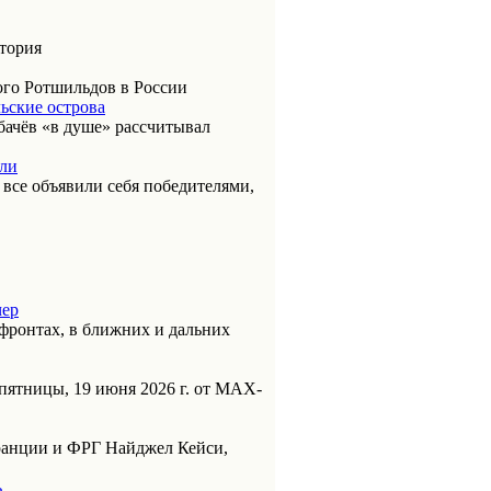
итория
ого Ротшильдов в России
ьские острова
бачёв «в душе» рассчитывал
или
к все объявили себя победителями,
чер
фронтах, в ближних и дальних
пятницы, 19 июня 2026 г. от МАХ-
анции и ФРГ Найджел Кейси,
ь