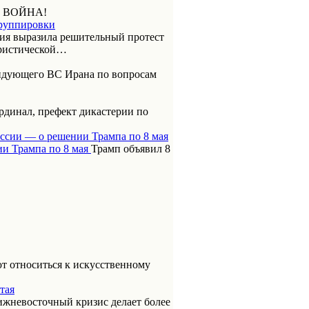
 ВОЙНА!
группировки
ия выразила решительный протест
ористической…
ндующего ВС Ирана по вопросам
динал, префект дикастерии по
оссии — о решении Трампа по 8 мая
Трамп объявил 8
т относиться к искусственному
тая
ижневосточный кризис делает более