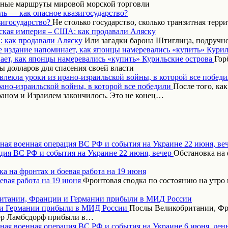
вные маршруты мировой морской торговли
ль — как опасное квазигосударство?
Не столько государство, сколько транзитная терр
ская империя – США: как продавали Аляску
Или загадки барона Штиглица, подручн
 издание напоминает, как японцы намеревались «купить» Курил
Гор
 долларов для спасения своей власти
влекла уроки из ирано-израильской войны, в которой все побед
После того, ка
аном и Израилем закончилось. Это не конец…
ная военная операция ВС РФ и события на Украине 22 июня, ве
Обстановка на 
а на фронтах и боевая работа на 19 июня
Фронтовая сводка по состоянию на утро 
итании, Франции и Германии прибыли в МИД России
Послы Великобритании, Фр
дер Ламбсдорф прибыли в…
ная военная операция ВС РФ и события на Украине 6 июня, ден