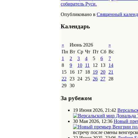
собиратель Руси.
Опубликовано в
Священный календ
Календарь
«
Июнь 2026
»
Пн
Вт
Ср
Чт
Пт
Сб
Вс
1
2
3
4
5
6
7
8
9
10
11
12
13
14
15
16
17
18
19
20
21
22
23
24
25
26
27
28
29
30
За рубежом
19 Июня 2026, 21:42
Версальс
30 Мая 2026, 12:36
Новый прем
встречу после смены венгерск
22 Июня 2025, 23:06
Любош Бл