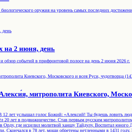
 биологического оружия на уровень самых последних достижени
 на 2 июня, день
и обзор событий в прифронтовой полосе на день 2 июня 2026 г.
 Алекси́я, митрополита Киевского, Моско
 В 12 лет услышал голос Божий: «Алексий! Ты будешь ловить люд
ёл 20 лет в подвижничестве. Став первым русским митрополитом
 в Орду, где исцелил молитвой ханшу Тайдулу. Воспитал юного 
ли. Скончался в 78 лет, мощи обретены нетленными в 1431 году.