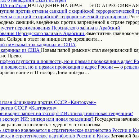
НАПАДЕНИЕ НА ИРАН — ЭТО АГРЕССИВНАЯ
тупила против отмены санкций с сирийской террористической 
Росс
одных санкций, введённых против запрещённой в стране терр
пустит переименования Персидского залива в Арабский
Заместитель главнокома
ла Сайяри в ответ на инициативу президента…
ой римским стал кардинал из США
Новым папой римским стал американский кар
сис Прево.
апофеоз глупости и пошлости, но и прямая провокация в адрес Р
ировой войне и 11 ноября Днем победы…
 план блицкрига против СССР «Кантокуэн»
н вводит запрет на экспорт ИИ: эпизод или новая тенденция?
Государства начинаю
как раньше относились к ядерным технологиям
 активно вовлекается в стратегическое партнёрство России и Ки
Затяжной бл