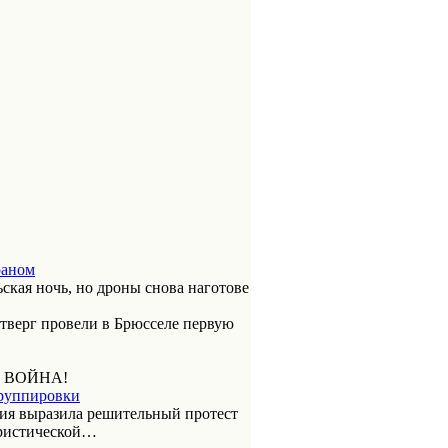
раном
ская ночь, но дроны снова наготове
етверг провели в Брюсселе первую
 ВОЙНА!
группировки
ия выразила решительный протест
ористической…