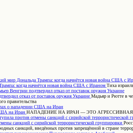
кий мир Дональда Трампа: когда начнётся новая война США с И
Тиха израиль
ьер Венгрии подтвердил отказ от поставок оружия Украине
Мадьяр и Рютте в ч
ого правительства
ах о нападении США на Иран
НАПАДЕНИЕ НА ИРАН — ЭТО АГРЕССИВНАЯ
тупила против отмены санкций с сирийской террористической 
Росс
одных санкций, введённых против запрещённой в стране терр