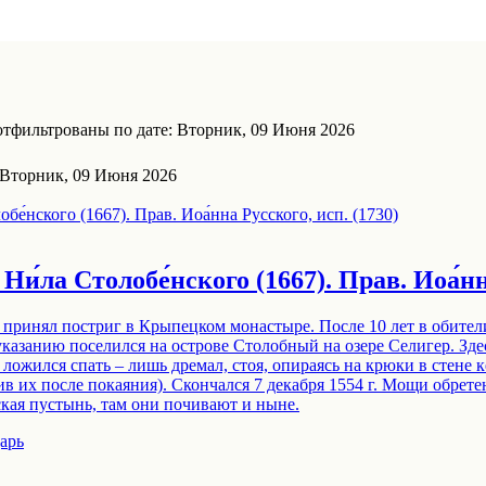
тфильтрованы по дате: Вторник, 09 Июня 2026
 Вторник, 09 Июня 2026
и́ла Столобе́нского (1667). Прав. Иоа́нн
 принял постриг в Крыпецком монастыре. После 10 лет в обители
казанию поселился на острове Столобный на озере Селигер. Здес
е ложился спать – лишь дремал, стоя, опираясь на крюки в стене 
в их после покаяния). Скончался 7 декабря 1554 г. Мощи обретен
кая пустынь, там они почивают и ныне.
арь