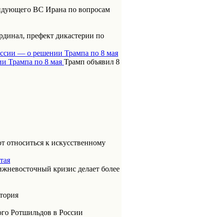
ндующего ВС Ирана по вопросам
динал, префект дикастерии по
оссии — о решении Трампа по 8 мая
Трамп объявил 8
т относиться к искусственному
тая
ижневосточный кризис делает более
итория
ого Ротшильдов в России