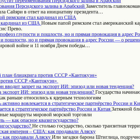
пустит переименования Персидского залива в Арабский
Заместитель главнокома
ла Сайяри в ответ на инициативу президента…
ой римским стал кардинал из США
Новым папой римским стал американский кар
сис Прево.
апофеоз глупости и пошлости, но и прямая провокация в адрес Р
ировой войне и 11 ноября Днем победы…
 план блицкрига против СССР «Кантокуэн»
н вводит запрет на экспорт ИИ: эпизод или новая тенденция?
Государства начинаю
как раньше относились к ядерным технологиям
 активно вовлекается в стратегическое партнёрство России и Ки
Затяжной бл
вные маршруты мировой морской торговли
ль — как опасное квазигосударство?
Не столько государство, сколько транзитная терр
ская империя – США: как продавали Аляску
Или загадки барона Штиглица, подручн