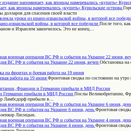
 издание напоминает, как японцы намеревались «купить» Курил
Гор
 долларов для спасения своей власти
влекла уроки из ирано-израильской войны, в которой все побед
После того, ка
аном и Израилем закончилось. Это не конец…
ная военная операция ВС РФ и события на Украине 22 июня, ве
Обстановка на 
а на фронтах и боевая работа на 19 июня
Фронтовая сводка по состоянию на утро 
итании, Франции и Германии прибыли в МИД России
Послы Великобритании, Фр
дер Ламбсдорф прибыли в…
ная военная операция ВС РФ и события на Украине 6 июня, ден
Фронтовая сводка
Военкор Лисицын.
ная военная операция ВС РФ и события на Украине 4 июня, ден
Фронтовая сводка
Военкор Лисицын.