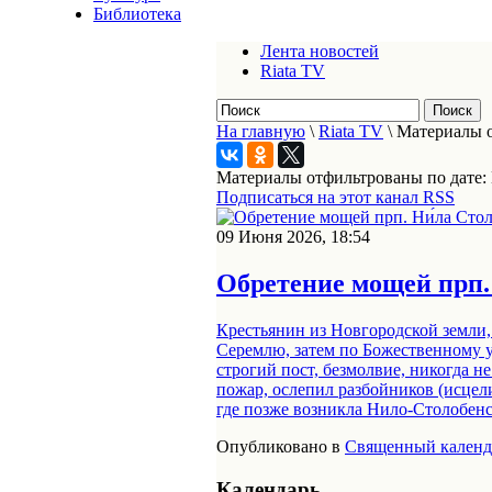
Библиотека
Лента новостей
Riata TV
На главную
\
Riata TV
\
Материалы о
Материалы отфильтрованы по дате:
Подписаться на этот канал RSS
09 Июня 2026, 18:54
Обретение мощей прп. Н
Крестьянин из Новгородской земли,
Серемлю, затем по Божественному у
строгий пост, безмолвие, никогда н
пожар, ослепил разбойников (исцели
где позже возникла Нило-Столобенс
Опубликовано в
Священный календ
Календарь