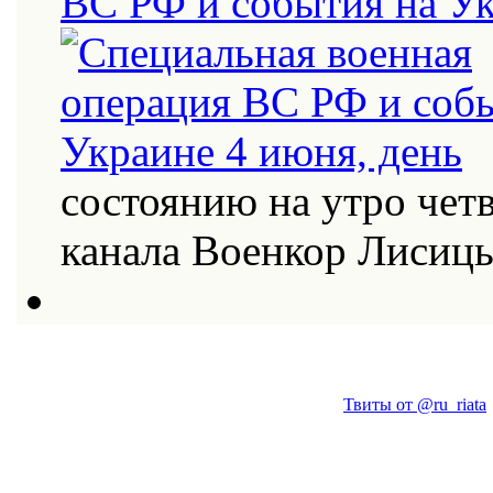
ВС РФ и события на Ук
состоянию на утро четв
канала Военкор Лисиц
Твиты от @ru_riata