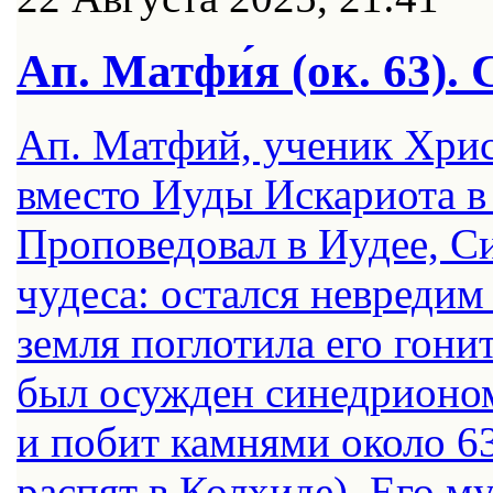
Ап. Матфи́я (ок. 63)
Ап. Матфий, ученик Хрис
вместо Иуды Искариота в 
Проповедовал в Иудее, С
чудеса: остался невредим
земля поглотила его гони
был осужден синедрионом
и побит камнями около 6
распят в Колхиде). Его м