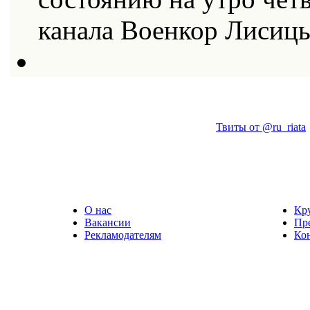
канала Военкор Лисиц
Твиты от @ru_riata
О нас
Кр
Вакансии
Пр
Рекламодателям
Ко