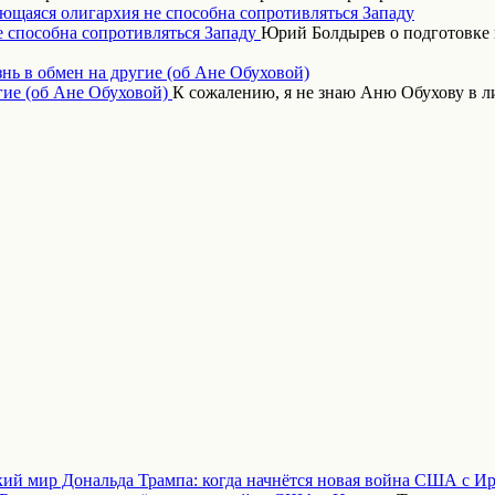
ающаяся олигархия не способна сопротивляться Западу
Юрий Болдырев о подготовке 
нь в обмен на другие (об Ане Обуховой)
К сожалению, я не знаю Аню Обухову в 
кий мир Дональда Трампа: когда начнётся новая война США с И