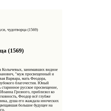
си, чудотворца (1569)
ца (1569)
да Колычевых, занимавших видное
 Иванович, "муж просвещенный и
ая Варвара, мать Феодора,
глубокого благочестия. Юный
 старинное русское просвещение,
 Иоанна Грозного, приблизил ко
реховность, Феодор всё глубже
ника, душа его жаждала иноческих
двещавшая большое будущее на
го.