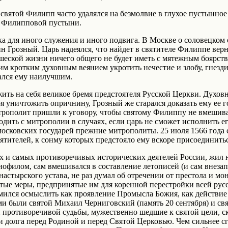
вятой Филипп часто удалялся на безмолвие в глухое пустынное 
е Филипповой пустыни.
ика для иного служения и иного подвига. В Москве о соловецк
нн Грозный. Царь надеялся, что найдет в святителе Филиппе ве
шеской жизни ничего общего не будет иметь с мятежным боярств
м кротким духовным веянием укротить нечестие и злобу, гнезд
ался ему наилучшим.
жить на себя великое бремя предстоятеля Русской Церкви. Духов
ря уничтожить опричнину, Грозный же старался доказать ему ее 
трополит пришли к уговору, чтобы святому Филиппу не вмешива
одить с митрополии в случаях, если царь не сможет исполнить е
московских государей прежние митрополиты. 25 июля 1566 года
тителей, к сонму которых предстояло ему вскоре присоединитьс
х и самых противоречивых исторических деятелей России, жил
офилом, сам вмешивался в составление летописей (и сам внезап
настырского устава, не раз думал об отречении от престола и м
утые меры, предпринятые им для коренной перестройки всей рус
ился осмыслить как проявление Промысла Божия, как действие
 были святой Михаил Черниговский (память 20 сентября) и свя
й противоречивой судьбы, мужественно шедшие к святой цели, с
 долга перед Родиной и перед Святой Церковью. Чем сильнее сг