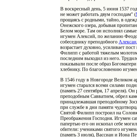
В воскресный день, 5 июня 1537 год
не может работать двум господам" (
прощаясь с родными, тайно, в одеж
Онежского озера, добывая пропита
Белом море. Там он исполнял самые 
игумен Алексий, по желанию Феодор
собеседнику преподобного
Алексан
возрастает духовно, усиливает пост
Филипп с работой тяжелым молотом 
последним выходил из него. Трудил
показывали после образ Богоматер
хлебнику. По благословению игумен
В 1546 году в Новгороде Великом 
игумен старался всеми силами подн
(память 27 сентября, 17 апреля). 
преподобным Савватием, обрел каме
принадлежавшая преподобному Зосим
при службе в дни памяти чудотворц
Святой Филипп построил на Соловка
Преображения Господня. Игумен сам
папертью его он ископал себе могил
обители: учениками святого игуме
(память 3 июля), Вассиан и Иона П