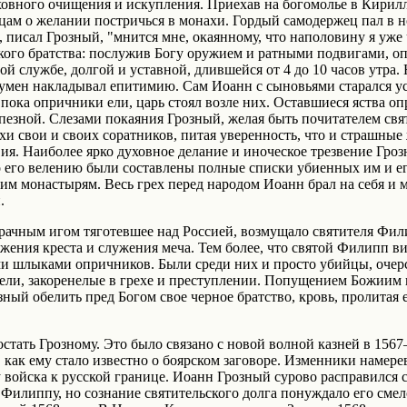
ховного очищения и искупления. Приехав на богомолье в Кирил
цам о желании постричься в монахи. Гордый самодержец пал в н
, писал Грозный, "мнится мне, окаянному, что наполовину я уж
кого братства: послужив Богу оружием и ратными подвигами, о
й службе, долгой и уставной, длившейся от 4 до 10 часов утра.
игумен накладывал епитимию. Сам Иоанн с сыновьями старался у
 пока опричники ели, царь стоял возле них. Оставшиеся яства о
пезной. Слезами покаяния Грозный, желая быть почитателем св
хи свои и своих соратников, питая уверенность, что и страшные
ия. Наиболее ярко духовное делание и иноческое трезвение Гроз
о его велению были составлены полные списки убиенных им и е
ким монастырям. Весь грех перед народом Иоанн брал на себя и 
.
рачным игом тяготевшее над Россией, возмущало святителя Фили
жения креста и служения меча. Тем более, что святой Филипп в
ми шлыками опричников. Были среди них и просто убийцы, очер
ли, закоренелые в грехе и преступлении. Попущением Божиим и
зный обелить пред Богом свое черное братство, кровь, пролитая
тать Грозному. Это было связано с новой волной казней в 1567–
как ему стало известно о боярском заговоре. Изменники намерев
войска к русской границе. Иоанн Грозный сурово расправился 
 Филиппу, но сознание святительского долга понуждало его сме