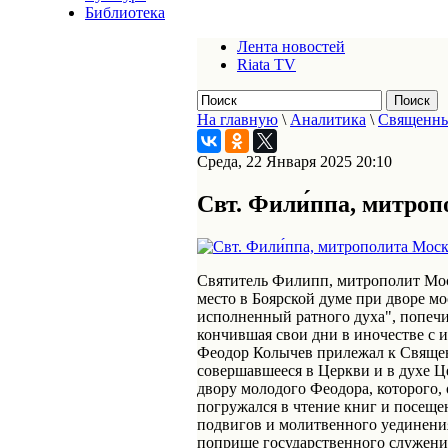
Библиотека
Лента новостей
Riata TV
На главную
\
Аналитика
\
Священны
Среда, 22 Января 2025 20:10
Свт. Фили́ппа, митроп
Святитель Филипп, митрополит Мос
место в Боярской думе при дворе м
исполненный ратного духа", попечи
кончившая свои дни в иночестве с 
Феодор Колычев прилежал к Священ
совершавшееся в Церкви и в духе Ц
двору молодого Феодора, которого, 
погружался в чтение книг и посещ
подвигов и молитвенного уединени
поприще государственного служения