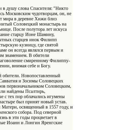
и в душу слова Спасителя: "Никто
сь Московским чудотворцам, он, не
т мира в деревне Хижи близ
енитый Соловецкий монастырь на
ьнице. После полутора лет искуса
шание старцу Ионе Шамину,
опытных старцев инок Филипп
стырскую кузницу, где святой
аме он всегда являлся первым и
ым знамением. В обители
благоволение смиренному Филиппу-
нии, внимая себе и Богу.
й обители. Новопоставленный
х Савватия и Зосимы Соловецких
тров первоначальником Соловецким,
ыли найдены Псалтирь,
е с тех пор облачались игумены
настыре был принят новый устав.
 Матери, освященный в 1557 году, и
женского собора. Под северной
знь в эти годы процветает в
ные Иоанн и Лонгин Яренгские