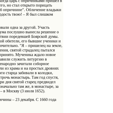
когда царь с опричниками пришел в
го, но стал открыто порицать
об опричнине". Обличение владыки
рдость твою! – Я был слишком
вали одна за другой. Участь
дума послушно вынесла решение о
ствии поредевшей Боярской думы.
кой обители, его бывшие ученики и
чительно. "Я – пришелец на земле,
нения, святой страдалец пытался
 принято. Мученика ждало новое
тавили служить литургию в
сенародно зачитали соборное
ли из храма и на простых дровнях
ги старца забивали в колодки,
трочь монастырь. Там год спустя,
ри дня святой старец предвидел
начально там же, в монастыре, за
– в Москву (3 июля 1652).
нчины – 23 декабря. С 1660 года