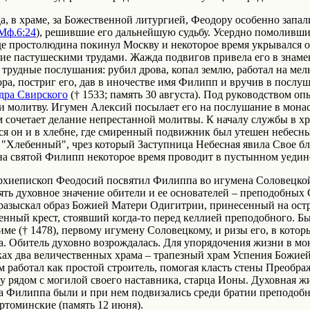
а, в храме, за Божественной литургией, Феодору особенно запал
Мф.6:24
), решившие его дальнейшую судьбу. Усердно помоливши
де простолюдина покинул Москву и некоторое время укрывался о
ние пастушескими трудами. Жажда подвигов привела его в знам
трудные послушания: рубил дрова, копал землю, работал на мел
а, постриг его, дав в иночестве имя Филипп и вручив в послу
дра Свирского
(† 1533; память 30 августа). Под руководством 
 и молитву. Игумен Алексий посылает его на послушание в мона
сочетает делание непрестанной молитвы. К началу службы в хр
ся он и в хлебне, где смиренный подвижник был утешен небесн
и "Хлебенный", чрез который Заступница Небесная явила Свое 
а святой Филипп некоторое время проводит в пустынном уедине
архиепископ Феодосий посвятил Филиппа во игумена Соловецко
ять духовное значение обители и ее основателей – преподобны
Он разыскал образ Божией Матери Одигитрии, принесенный на ос
нный крест, стоявший когда-то перед келлией преподобного. Б
е († 1478), первому игумену Соловецкому, и ризы его, в которы
а. Обитель духовно возрождалась. Для упорядочения жизни в мо
х два величественных храма – трапезный храм Успения Божией
 работал как простой строитель, помогая класть стены Преобра
у рядом с могилой своего наставника, старца Ионы. Духовная жи
на Филиппа были и при нем подвизались среди братии преподоб
ертоминские (память 12 июня).