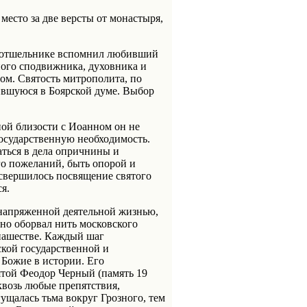
место за две версты от монастыря,
ом отшельнике вспомнил любивший
рного сподвижника, духовника и
ом. Святость митрополита, по
ившуюся в Боярской думе. Выбор
ной близости с Иоанном он не
государственную необходимость.
ться в дела опричнины и
го пожеланий, быть опорой и
 свершилось посвящение святого
я.
 напряженной деятельной жизнью,
но оборвал нить московского
онашестве. Каждый шаг
ской государственной и
 Божие в истории. Его
той Феодор Черный (память 19
квозь любые препятствия,
ущалась тьма вокруг Грозного, тем