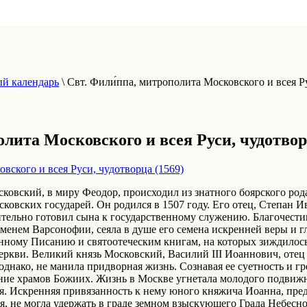
й календарь
\
Свт. Фили́ппа, митрополита Московского и всея Ру
олита Московского и всея Руси, чудотвор
ковский, в миру Феодор, происходил из знатного боярского ро
осковских государей. Он родился в 1507 году. Его отец, Степан
тельно готовил сына к государственному служению. Благочестив
именем Варсонофии, сеяла в душе его семена искренней веры и 
ному Писанию и святоотеческим книгам, на которых зиждилось
еркви. Великий князь Московский, Василий III Иоаннович, отец
однако, не манила придворная жизнь. Сознавая ее суетность и г
ение храмов Божиих. Жизнь в Москве угнетала молодого подвиж
я. Искренняя привязанность к нему юного княжича Иоанна, пре
, не могла удержать в граде земном взыскующего Града Небесно