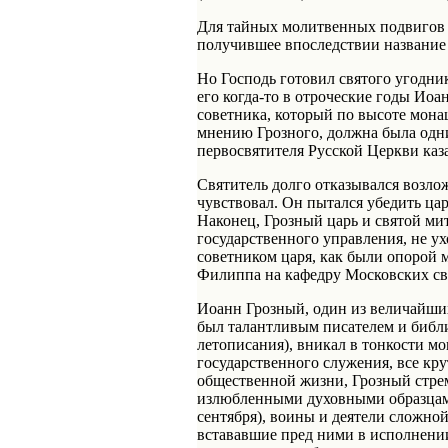
Для тайных молитвенных подвигов с
получившее впоследствии названи
Но Господь готовил святого угодн
его когда-то в отроческие годы Иоа
советника, который по высоте мона
мнению Грозного, должна была одни
первосвятителя Русской Церкви каз
Святитель долго отказывался возло
чувствовал. Он пытался убедить ца
Наконец, Грозный царь и святой ми
государственного управления, не ух
советником царя, как были опорой 
Филиппа на кафедру Московских свя
Иоанн Грозный, один из величайши
был талантливым писателем и библи
летописания), вникал в тонкости мо
государственного служения, все кр
общественной жизни, Грозный стрем
излюбленными духовными образцами
сентября), воины и деятели сложно
встававшие пред ними в исполнении