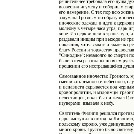
решительнее требовала его душа ду
возвестил игумену и соборным стар
его намерение. С тех пор всю жизнь
задумана Грозным по образу иночес
иноческие одежды и идти к церковно
молебну в четыре часа утра, царь-
хоре. Из церкви шли в трапезную, и
раздавали нищим при выходе из тра
покаяния, хотел смыть и выжечь гре
благу России и торжеству православ
"Синодике": незадолго до смерти п
были затем разосланы по всем русс
прощении его исстрадавшейся души
Самозванное иночество Грозного, м
смешивать земного и небесного, слу
и ненависти скрывается под черны
кровопролитии, и мздоимцы-грабите
нечестивцев, и как бы ни желал Гро
изуверами, взывала к небу.
Святитель Филипп решился противос
царь выступил в поход на Ливонию, 
польскому королю, уже двинувшему 
много крови. Грустно было святому