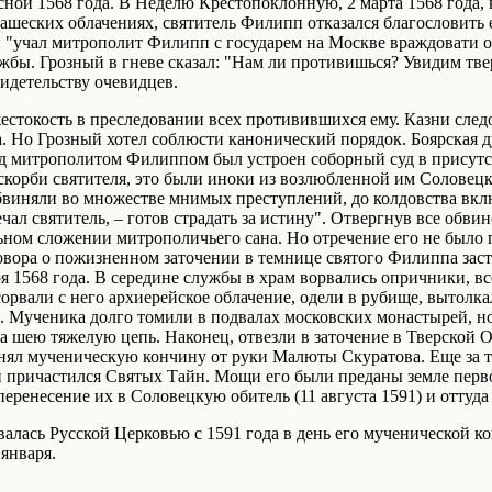
ной 1568 года. В Неделю Крестопоклонную, 2 марта 1568 года, 
ашеских облачениях, святитель Филипп отказался благословить е
: "учал митрополит Филипп с государем на Москве враждовати 
жбы. Грозный в гневе сказал: "Нам ли противишься? Увидим тве
видетельству очевидцев.
естокость в преследовании всех противившихся ему. Казни следо
. Но Грозный хотел соблюсти канонический порядок. Боярская 
Над митрополитом Филиппом был устроен соборный суд в присут
скорби святителя, это были иноки из возлюбленной им Соловец
виняли во множестве мнимых преступлений, до колдовства вклю
чал святитель, – готов страдать за истину". Отвергнув все обви
льном сложении митрополичьего сана. Но отречение его не было
овора о пожизненном заточении в темнице святого Филиппа зас
я 1568 года. В середине службы в храм ворвались опричники, в
орвали с него архиерейское облачение, одели в рубище, вытолка
. Мученика долго томили в подвалах московских монастырей, но
а шею тяжелую цепь. Наконец, отвезли в заточение в Тверской О
ринял мученическую кончину от руки Малюты Скуратова. Еще за т
и причастился Святых Тайн. Мощи его были преданы земле перво
еренесение их в Соловецкую обитель (11 августа 1591) и оттуда 
лась Русской Церковью с 1591 года в день его мученической ко
января.