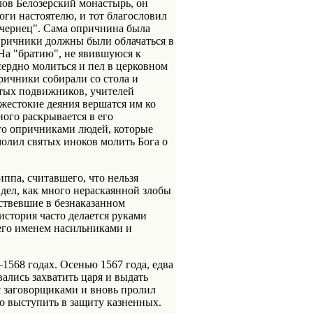
лов Белозерский монастырь, он
оги настоятелю, и тот благословил
е чернец". Сама опричнина была
причники должны были облачаться в
 На "братию", не явившуюся к
сердно молиться и пел в церковном
причники собирали со стола и
ятых подвижников, учителей
 жестокие деяния вершатся им ко
ного раскрывается в его
го опричниками людей, которые
молил святых иноков молить Бога о
ппа, считавшего, что нельзя
идел, как много нераскаянной злобы
ствевшие в безнаказанном
стория часто делается руками
 его именем насильниками и
1568 годах. Осенью 1567 года, едва
ались захватить царя и выдать
с заговорщиками и вновь пролил
ло выступить в защиту казненных.