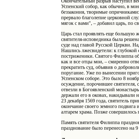
Окончательный разрыв наступил вес
Успенский собор, как обычно, в мон
беззакония, творимые опричниками
прервало благолепие церковной слу
мягок с вами", – добавил царь, по с
Царь стал проявлять еще большую ж
святителя-исповедника была решена
суде над главой Русской Церкви. 
Нашлись лжесвидетели: к глубокой 
постриженики. Святого Филиппа об
как и все отцы мои, – смиренно отве
прекратить суд, объявив о доброво
поругание. Уже по вынесении приг
Успенском соборе. Это было 8 ноябр
осуждение, порочившее святителя, с
отвезли в Богоявленский монастырь
держали его в оковах, накидывали н
23 декабря 1569 года, святитель п
окончание своего земного подвига 
алтарем храма. Позже совершилось п
Память святителя Филиппа празднова
празднование было перенесено на 9 