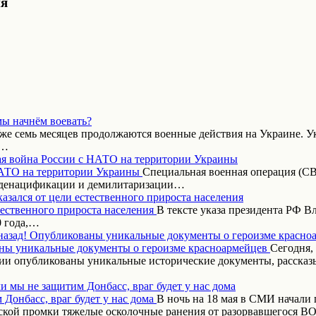
ия
мы начнём воевать?
же семь месяцев продолжаются военные действия на Украине. Ук
,…
я война России с НАТО на территории Украины
Специальная военная операция (СВ
 денацификации и демилитаризации…
азался от цели естественного прироста населения
В тексте указа президента РФ 
0 года,…
назад! Опубликованы уникальные документы о героизме красно
Сегодня,
ии опубликованы уникальные исторические документы, рассказ
и мы не защитим Донбасс, враг будет у нас дома
В ночь на 18 мая в СМИ начали
ской промки тяжелые осколочные ранения от разорвавшегося 