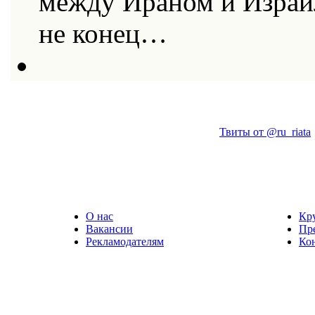
между Ираном и Израи
не конец…
Твиты от @ru_riata
О нас
Кр
Вакансии
Пр
Рекламодателям
Ко