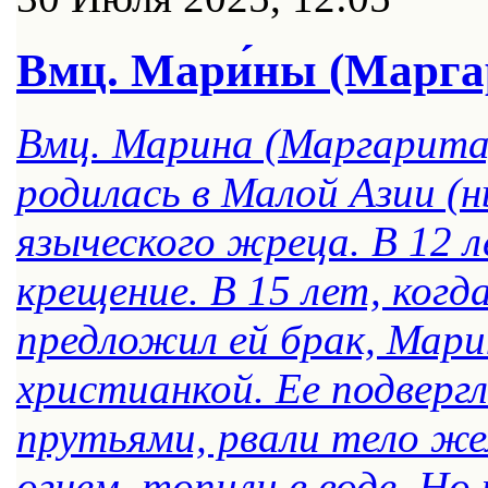
Вмц. Мари́ны (Марга
Вмц. Марина (Маргарита)
родилась в Малой Азии (н
языческого жреца. В 12 
крещение. В 15 лет, ког
предложил ей брак, Мари
христианкой. Ее подвер
прутьями, рвали тело ж
огнем, топили в воде. Но