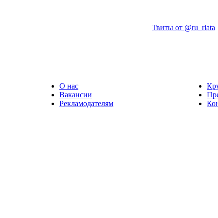
Твиты от @ru_riata
О нас
Кр
Вакансии
Пр
Рекламодателям
Ко