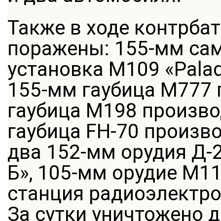
Также в ходе контрба
поражены: 155-мм са
установка М109 «Pala
155-мм гаубица М777 
гаубица М198 произво
гаубица FH-70 произв
два 152-мм орудия Д-2
Б», 105-мм орудие М1
станция радиоэлектро
За сутки уничтожено 