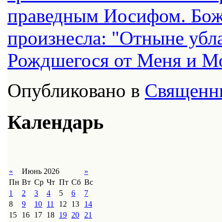
праведным Иосифом. Божи
произнесла: "Отныне убл
Рождшегося от Меня и Моя
Опубликовано в
Священн
Календарь
«
Июнь 2026
»
Пн
Вт
Ср
Чт
Пт
Сб
Вс
1
2
3
4
5
6
7
8
9
10
11
12
13
14
15
16
17
18
19
20
21