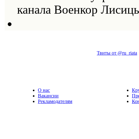
канала Военкор Лисиц
Твиты от @ru_riata
О нас
Кр
Вакансии
Пр
Рекламодателям
Ко