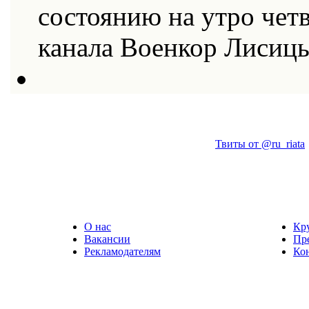
состоянию на утро четв
канала Военкор Лисиц
Твиты от @ru_riata
О нас
Кр
Вакансии
Пр
Рекламодателям
Ко