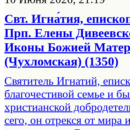
Свт. Игна́тия, еписко
Прп. Елены Дивеевско
Иконы Божией Матер
(Чухломская) (1350)
Святитель Игнатий, еписк
благочестивой семье и бы
христианской добродетел
сего, он отрекся от мира