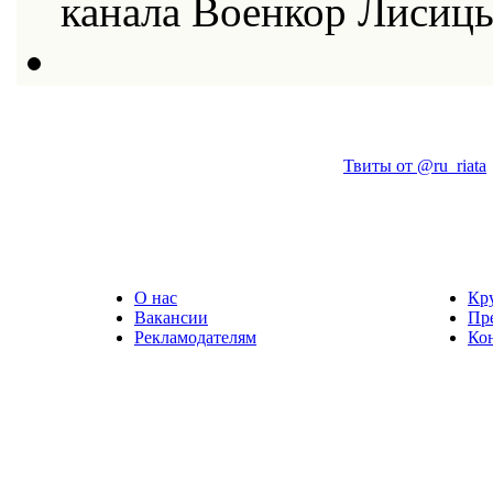
канала Военкор Лисиц
Твиты от @ru_riata
О нас
Кр
Вакансии
Пр
Рекламодателям
Ко