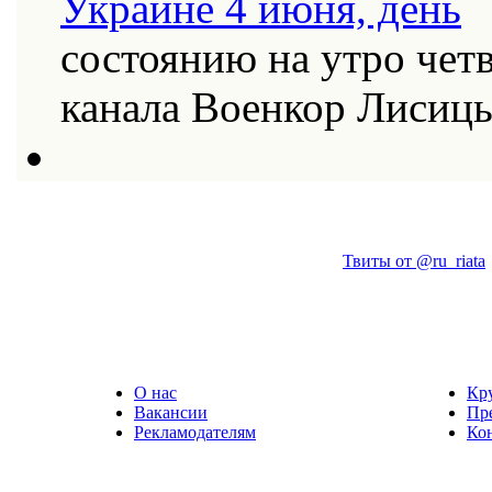
состоянию на утро четв
канала Военкор Лисиц
Твиты от @ru_riata
О нас
Кр
Вакансии
Пр
Рекламодателям
Ко