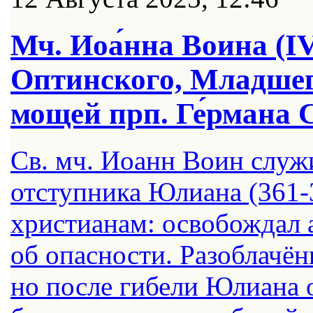
Мч. Иоа́нна Воина (IV
Оптинского, Младшего
мощей прп. Ге́рмана 
Св. мч. Иоанн Воин служ
отступника Юлиана (361-3
христианам: освобождал 
об опасности. Разоблачён
но после гибели Юлиана 