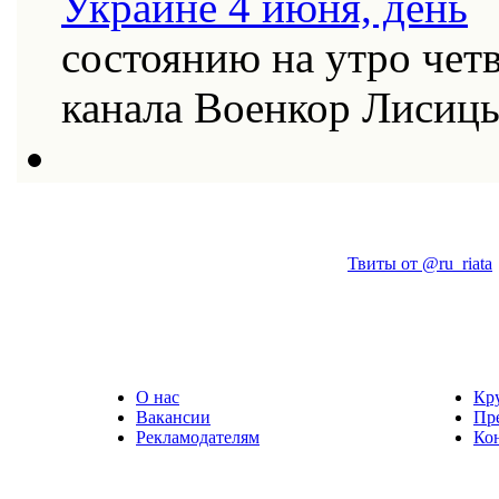
состоянию на утро четв
канала Военкор Лисиц
Твиты от @ru_riata
О нас
Кр
Вакансии
Пр
Рекламодателям
Ко