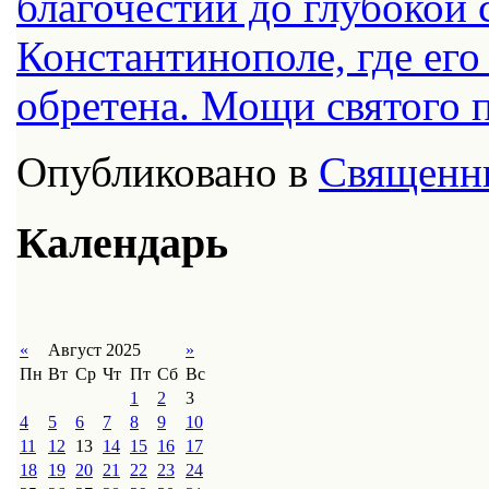
благочестии до глубокой 
Константинополе, где его
обретена. Мощи святого 
Опубликовано в
Священн
Календарь
«
Август 2025
»
Пн
Вт
Ср
Чт
Пт
Сб
Вс
1
2
3
4
5
6
7
8
9
10
11
12
13
14
15
16
17
18
19
20
21
22
23
24