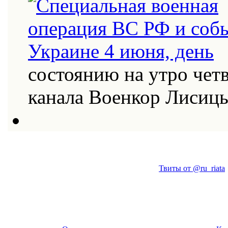
состоянию на утро четв
канала Военкор Лисиц
Твиты от @ru_riata