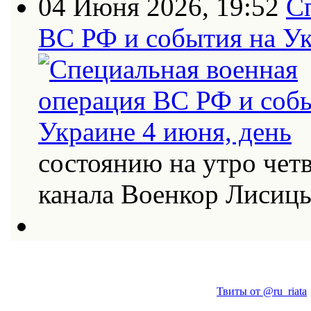
04 Июня 2026, 19:52
С
ВС РФ и события на Ук
состоянию на утро четв
канала Военкор Лисиц
Твиты от @ru_riata