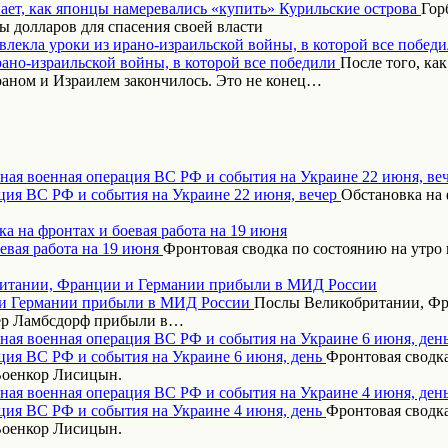
Гор
 долларов для спасения своей власти
влекла уроки из ирано-израильской войны, в которой все побед
После того, ка
аном и Израилем закончилось. Это не конец…
ная военная операция ВС РФ и события на Украине 22 июня, ве
Обстановка на 
а на фронтах и боевая работа на 19 июня
Фронтовая сводка по состоянию на утро 
итании, Франции и Германии прибыли в МИД России
Послы Великобритании, Фр
дер Ламбсдорф прибыли в…
ная военная операция ВС РФ и события на Украине 6 июня, ден
Фронтовая сводка
Военкор Лисицын.
ная военная операция ВС РФ и события на Украине 4 июня, ден
Фронтовая сводка
Военкор Лисицын.