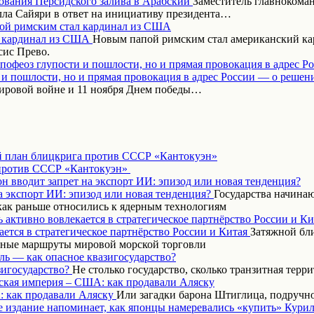
Заместитель главнокома
ла Сайяри в ответ на инициативу президента…
ой римским стал кардинал из США
Новым папой римским стал американский кар
сис Прево.
апофеоз глупости и пошлости, но и прямая провокация в адрес Р
ировой войне и 11 ноября Днем победы…
 план блицкрига против СССР «Кантокуэн»
н вводит запрет на экспорт ИИ: эпизод или новая тенденция?
Государства начинаю
как раньше относились к ядерным технологиям
 активно вовлекается в стратегическое партнёрство России и Ки
Затяжной бл
вные маршруты мировой морской торговли
ль — как опасное квазигосударство?
Не столько государство, сколько транзитная терр
ская империя – США: как продавали Аляску
Или загадки барона Штиглица, подручн
 издание напоминает, как японцы намеревались «купить» Курил