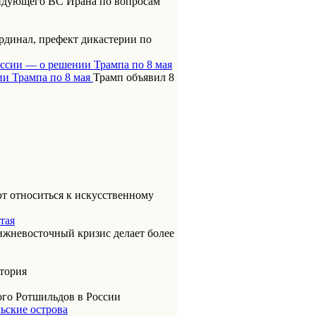
ндующего ВС Ирана по вопросам
динал, префект дикастерии по
оссии — о решении Трампа по 8 мая
Трамп объявил 8
т относиться к искусственному
тая
ижневосточный кризис делает более
итория
ого Ротшильдов в России
ьские острова