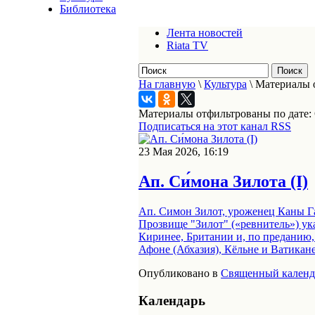
Библиотека
Лента новостей
Riata TV
На главную
\
Культура
\
Материалы о
Материалы отфильтрованы по дате: 
Подписаться на этот канал RSS
23 Мая 2026, 16:19
Ап. Си́мона Зилота (I)
Ап. Симон Зилот, уроженец Каны Га
Прозвище "Зилот" («ревнитель») ук
Киринее, Британии и, по преданию,
Афоне (Абхазия), Кёльне и Ватикане
Опубликовано в
Священный календ
Календарь