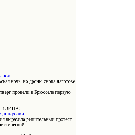
раном
ская ночь, но дроны снова наготове
етверг провели в Брюсселе первую
 ВОЙНА!
группировки
ия выразила решительный протест
ористической…