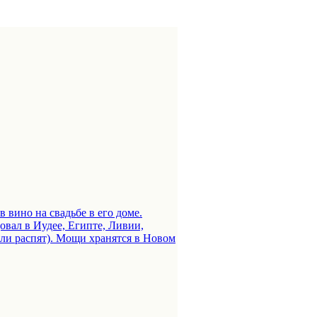
 вино на свадьбе в его доме.
овал в Иудее, Египте, Ливии,
или распят). Мощи хранятся в Новом