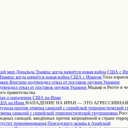
кий мир Дональда Трампа: когда начнётся новая война США с И
Тиха израиль
ьер Венгрии подтвердил отказ от поставок оружия Украине
Мадьяр и Рютте в ч
ого правительства
ах о нападении США на Иран
НАПАДЕНИЕ НА ИРАН — ЭТО АГРЕССИВНАЯ
тупила против отмены санкций с сирийской террористической 
Росс
одных санкций, введённых против запрещённой в стране терр
пустит переименования Персидского залива в Арабский