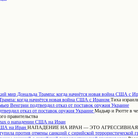
кий мир Дональда Трампа: когда начнётся новая война США с И
Тиха израиль
ьер Венгрии подтвердил отказ от поставок оружия Украине
Мадьяр и Рютте в ч
ого правительства
ах о нападении США на Иран
НАПАДЕНИЕ НА ИРАН — ЭТО АГРЕССИВНАЯ
тупила против отмены санкций с сирийской террористической 