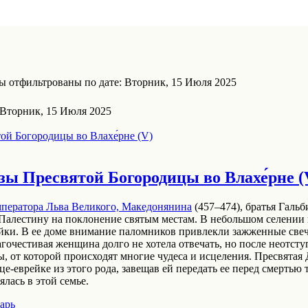
 отфильтрованы по дате: Вторник, 15 Июля 2025
 Вторник, 15 Июля 2025
зы Пресвятой Богородицы во Влахе́рне (
мператора
Льва Великого, Македонянина
(457–474), братья Галь
Палестину на поклонение святым местам. В небольшом селении 
ейки. В ее доме внимание паломников привлекли зажженные све
лагочестивая женщина долго не хотела отвечать, но после неотст
, от которой происходят многие чудеса и исцеления. Пресвятая
е-еврейке из этого рода, завещав ей передать ее перед смертью 
лась в этой семье.
арь