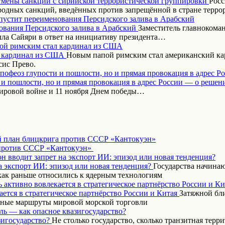
Росс
одных санкций, введённых против запрещённой в стране терр
пустит переименования Персидского залива в Арабский
Заместитель главнокома
ла Сайяри в ответ на инициативу президента…
ой римским стал кардинал из США
Новым папой римским стал американский кар
сис Прево.
апофеоз глупости и пошлости, но и прямая провокация в адрес Р
ировой войне и 11 ноября Днем победы…
 план блицкрига против СССР «Кантокуэн»
н вводит запрет на экспорт ИИ: эпизод или новая тенденция?
Государства начинаю
как раньше относились к ядерным технологиям
 активно вовлекается в стратегическое партнёрство России и Ки
Затяжной бл
вные маршруты мировой морской торговли
ль — как опасное квазигосударство?
Не столько государство, сколько транзитная терр