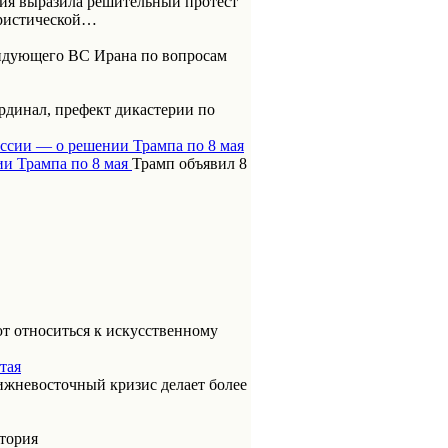
ия выразила решительный протест
ористической…
ндующего ВС Ирана по вопросам
динал, префект дикастерии по
оссии — о решении Трампа по 8 мая
Трамп объявил 8
т относиться к искусственному
тая
ижневосточный кризис делает более
итория