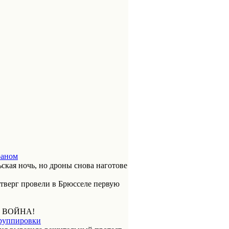
раном
ская ночь, но дроны снова наготове
етверг провели в Брюсселе первую
 ВОЙНА!
группировки