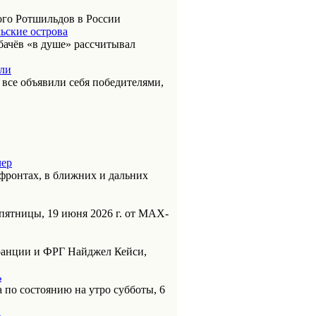
ого Ротшильдов в России
ьские острова
бачёв «в душе» рассчитывал
или
к все объявили себя победителями,
чер
фронтах, в ближних и дальних
пятницы, 19 июня 2026 г. от МАХ-
анции и ФРГ Найджел Кейси,
ь
 по состоянию на утро субботы, 6
ь