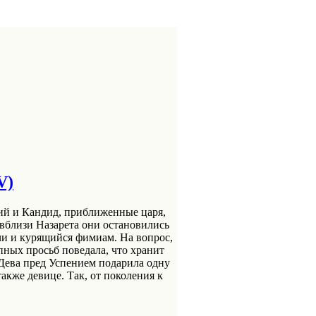
V)
бий и Кандид, приближенные царя,
вблизи Назарета они остановились
чи и курящийся фимиам. На вопрос,
упных просьб поведала, что хранит
 Дева пред Успением подарила одну
также девице. Так, от поколения к