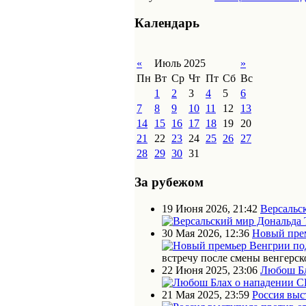
Календарь
«
Июль 2025
»
Пн
Вт
Ср
Чт
Пт
Сб
Вс
1
2
3
4
5
6
7
8
9
10
11
12
13
14
15
16
17
18
19
20
21
22
23
24
25
26
27
28
29
30
31
За рубежом
19 Июня 2026, 21:42
Версальс
30 Мая 2026, 12:36
Новый прем
встречу после смены венгерск
22 Июня 2025, 23:06
Любош Бл
21 Мая 2025, 23:59
Россия выс