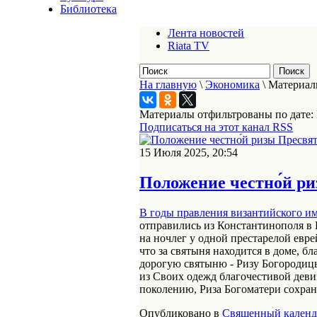
Библиотека
Лента новостей
Riata TV
На главную
\
Экономика
\
Материалы
Материалы отфильтрованы по дате:
Подписаться на этот канал RSS
15 Июля 2025, 20:54
Положение честно́й ри
В годы правления византийского и
отправились из Константинополя в 
на ночлег у одной престарелой евр
что за святыня находится в доме, б
дорогую святыню - Ризу Богородицы
из Своих одежд благочестивой девиц
поколению, Риза Богоматери сохраня
Опубликовано в
Священный календ