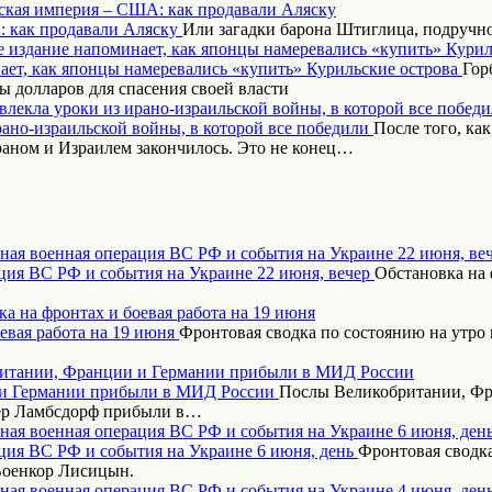
ская империя – США: как продавали Аляску
Или загадки барона Штиглица, подручн
 издание напоминает, как японцы намеревались «купить» Курил
Гор
 долларов для спасения своей власти
влекла уроки из ирано-израильской войны, в которой все побед
После того, ка
аном и Израилем закончилось. Это не конец…
ная военная операция ВС РФ и события на Украине 22 июня, ве
Обстановка на 
а на фронтах и боевая работа на 19 июня
Фронтовая сводка по состоянию на утро 
итании, Франции и Германии прибыли в МИД России
Послы Великобритании, Фр
дер Ламбсдорф прибыли в…
ная военная операция ВС РФ и события на Украине 6 июня, ден
Фронтовая сводка
Военкор Лисицын.
ная военная операция ВС РФ и события на Украине 4 июня, ден