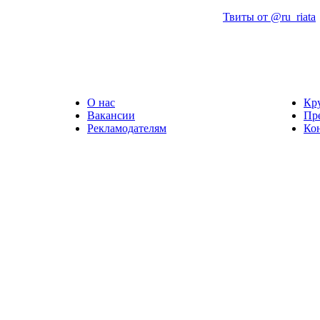
Твиты от @ru_riata
О нас
Кр
Вакансии
Пр
Рекламодателям
Ко