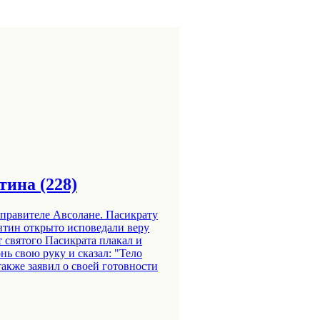
тина (228)
правителе Авсолане. Пасикрату
ентин открыто исповедали веру
 святого Пасикрата плакал и
нь свою руку и сказал: "Тело
также заявил о своей готовности