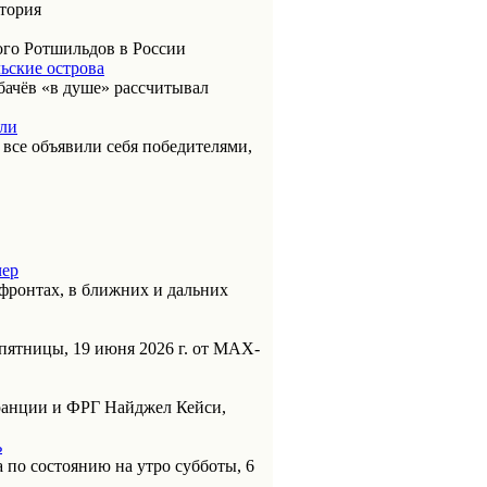
итория
ого Ротшильдов в России
ьские острова
бачёв «в душе» рассчитывал
или
к все объявили себя победителями,
чер
фронтах, в ближних и дальних
пятницы, 19 июня 2026 г. от МАХ-
анции и ФРГ Найджел Кейси,
ь
 по состоянию на утро субботы, 6