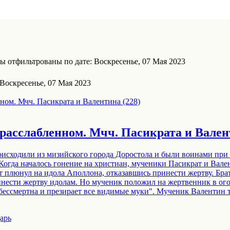
ы отфильтрованы по дате: Воскресенье, 07 Мая 2023
Воскресенье, 07 Мая 2023
о расслабленном. Мчч. Пасикрата и Вален
исходили из мизийского города Доростола и были воинами при 
. Когда началось гонение на христиан, мученики Пасикрат и Вал
т плюнул на идола Аполлона, отказавшись принести жертву. Брат
инести жертву идолам. Но мученик положил на жертвенник в ого
 бессмертна и презирает все видимые муки". Мученик Валентин 
арь