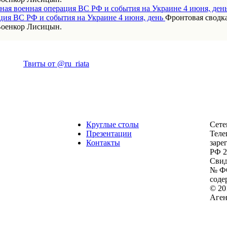
ная военная операция ВС РФ и события на Украине 4 июня, ден
Фронтовая сводка
Военкор Лисицын.
Твиты от @ru_riata
Круглые столы
Сете
Презентации
Теле
Контакты
заре
РФ 2
Свид
№ ФС
соде
© 20
Аген