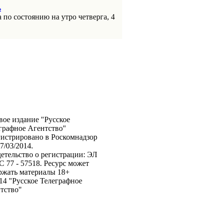
ь
 по состоянию на утро четверга, 4
вое издание "Русское
графное Агентство"
гистрировано в Роскомнадзор
7/03/2014.
етельство о регистрации: ЭЛ
 77 - 57518. Ресурс может
ржать материалы 18+
14 "Русское Телеграфное
тство"