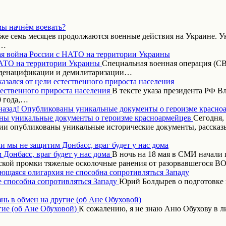
мы начнём воевать?
же семь месяцев продолжаются военные действия на Украине. Ук
,…
я война России с НАТО на территории Украины
Специальная военная операция (СВ
 денацификации и демилитаризации…
азался от цели естественного прироста населения
В тексте указа президента РФ 
0 года,…
назад! Опубликованы уникальные документы о героизме красно
Сегодня,
ии опубликованы уникальные исторические документы, рассказ
и мы не защитим Донбасс, враг будет у нас дома
В ночь на 18 мая в СМИ начали
ской промки тяжелые осколочные ранения от разорвавшегося 
ающаяся олигархия не способна сопротивляться Западу
Юрий Болдырев о подготовке 
нь в обмен на другие (об Ане Обуховой)
К сожалению, я не знаю Аню Обухову в 