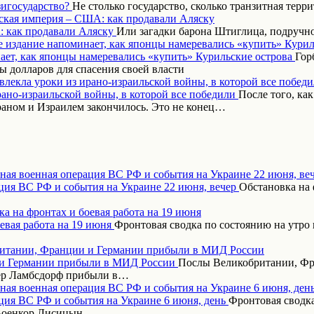
Не столько государство, сколько транзитная терр
ская империя – США: как продавали Аляску
Или загадки барона Штиглица, подручн
 издание напоминает, как японцы намеревались «купить» Курил
Гор
 долларов для спасения своей власти
влекла уроки из ирано-израильской войны, в которой все побед
После того, ка
аном и Израилем закончилось. Это не конец…
ная военная операция ВС РФ и события на Украине 22 июня, ве
Обстановка на 
а на фронтах и боевая работа на 19 июня
Фронтовая сводка по состоянию на утро 
итании, Франции и Германии прибыли в МИД России
Послы Великобритании, Фр
дер Ламбсдорф прибыли в…
ная военная операция ВС РФ и события на Украине 6 июня, ден
Фронтовая сводка
Военкор Лисицын.