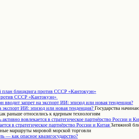
 план блицкрига против СССР «Кантокуэн»
н вводит запрет на экспорт ИИ: эпизод или новая тенденция?
Государства начинаю
как раньше относились к ядерным технологиям
 активно вовлекается в стратегическое партнёрство России и Ки
Затяжной бл
вные маршруты мировой морской торговли
ль — как опасное квазигосударство?