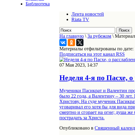
Библиотека
Лента новостей
Riata TV
На главную
\
За рубежом
\
Материал
Материалы отфильтрованы по дате: 
Подписаться на этот канал RSS
07 Мая 2023, 14:37
Неделя 4-я по Пасхе, 
Мученики Пасикрат и Валентин про
было 22 года, а Валентину – 30 лет
Христову. На суде мученик Пасикра
уговаривал его хотя бы для вида пр
смертно и сгорает на огне; душа же
пострадать за Христа.
Опубликовано в
Священный календ