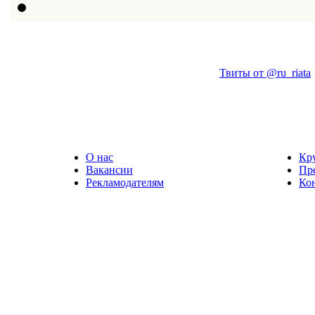
Твиты от @ru_riata
О нас
Кр
Вакансии
Пр
Рекламодателям
Ко