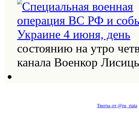
состоянию на утро четв
канала Военкор Лисиц
Твиты от @ru_riata