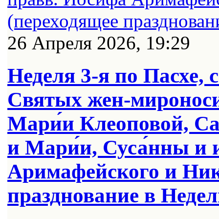
26 Апреля 2026, 19:29
Неделя 3-я по Пасхе, 
Святых жен-мироноси
Мари́и Клеоповой, Са
и Мари́и, Суса́нны и 
Аримафейского и Ник
празднование в Недел