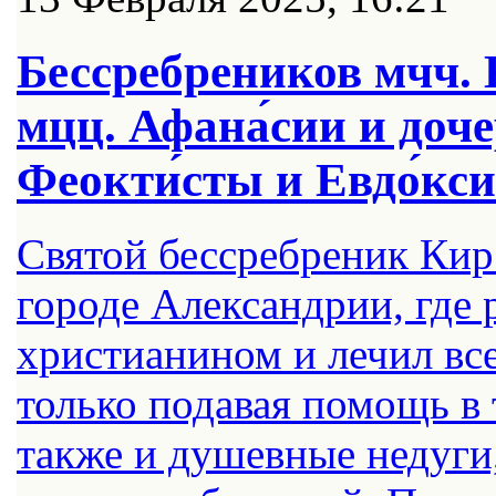
Бессребреников мчч. 
мцц. Афана́сии и доче
Феокти́сты и Евдо́кси
Святой бессребреник Кир
городе Александрии, где 
христианином и лечил все
только подавая помощь в 
также и душевные недуги