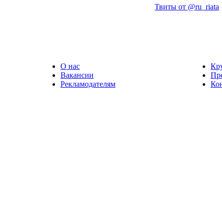
Твиты от @ru_riata
О нас
Кр
Вакансии
Пр
Рекламодателям
Ко