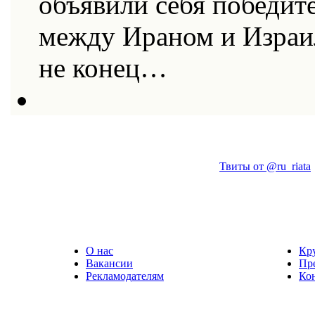
объявили себя победит
между Ираном и Израи
не конец…
Твиты от @ru_riata
О нас
Кр
Вакансии
Пр
Рекламодателям
Ко