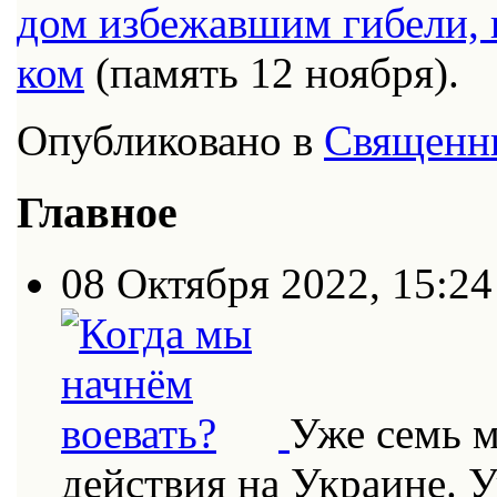
дом из­бе­жав­шим ги­бе­ли,
ком
(па­мять 12 но­яб­ря).
Опубликовано в
Священн
Главное
08 Октября 2022, 15:24
Уже семь 
действия на Украине. 