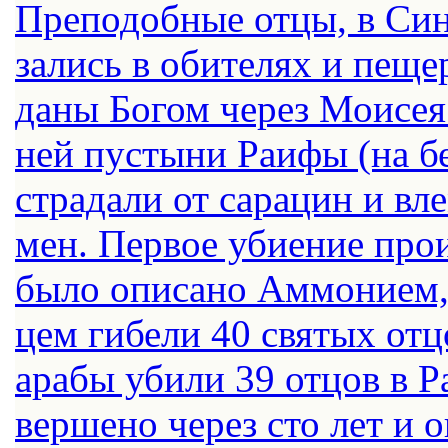
Пре­по­доб­ные от­цы, в Си­н
за­лись в оби­те­лях и пе­ще
да­ны Бо­гом через Мо­и­сея 
ней пу­сты­ни Ра­и­фы (на бе
стра­да­ли от са­ра­цин и вл
мен. Пер­вое уби­е­ние про­
бы­ло опи­са­но Ам­мо­ни­ем
цем ги­бе­ли 40 свя­тых от­
ара­бы у­би­ли 39 от­цов в Ра
вер­ше­но через сто лет и о