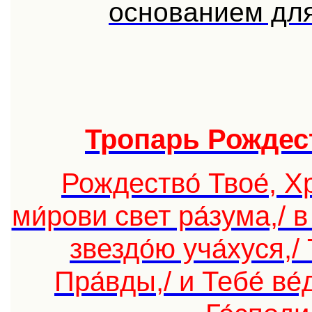
основанием для
Тропарь Рождест
Рождество́ Твое́, Хр
ми́рови свет ра́зума,/ 
звездо́ю уча́хуся,/
Пра́вды,/ и Тебе́ ве́