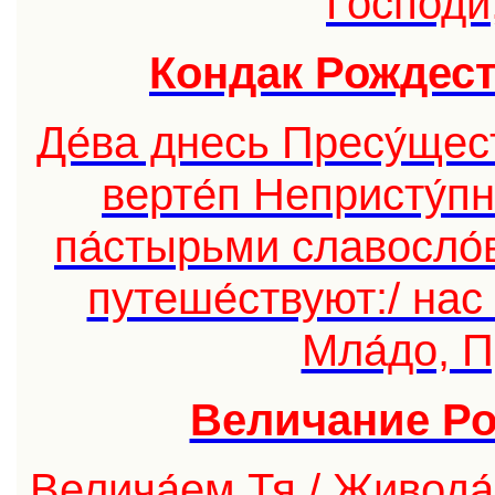
Го́споди,
Кондак Рождест
Де́ва днесь Пресу́щест
верте́п Непристу́пн
па́стырьми славосло́в
путеше́ствуют:/ нас 
Мла́до, П
Величание Ро
Велича́ем Тя,/ Живода́в