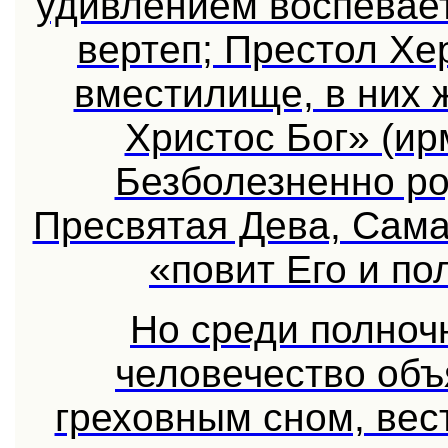
удивлением воспевает
вертеп; Престол Хе
вместилище, в них
Христос Бог» (ир
Безболезненно р
Пресвятая Дева, Сама
«повит Его и пол
Но среди полноч
человечество об
греховным сном, вес