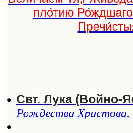
пло́тию Ро́ждшаго
Пречи́сты
Свт. Лука (Войно-
Рождества Христова.