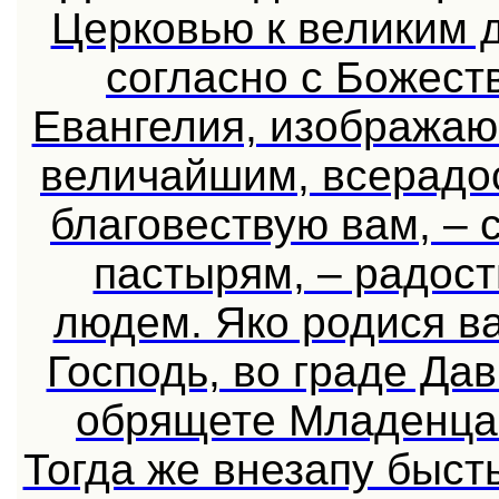
Церковью к великим 
согласно с Божес
Евангелия, изобража
величайшим, всерадо
благовествую вам, –
пастырям, – радост
людем. Яко родися в
Господь, во граде Да
обрящете Младенца 
Тогда же внезапу быст