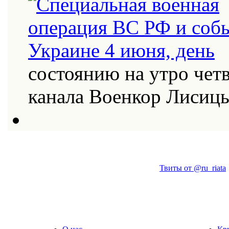
состоянию на утро четв
канала Военкор Лисиц
Твиты от @ru_riata