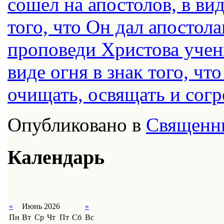
сошел на апостолов, в ви
того, что Он дал апостол
проповеди Христова учен
виде огня в знак того, чт
очищать, освящать и согр
Опубликовано в
Священн
Календарь
«
Июнь 2026
»
Пн
Вт
Ср
Чт
Пт
Сб
Вс