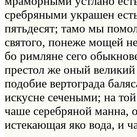
мраморными устлано есть
сребряными украшен есть
пятьдесят; тамо мы помо
святого, понеже мощей не
бо римляне сего обыкнов
престол же оный великий 
подобие вертограда баляс
искусне сечеными; на то
чаше серебряной манна, 
истекающая яко вода, и ч