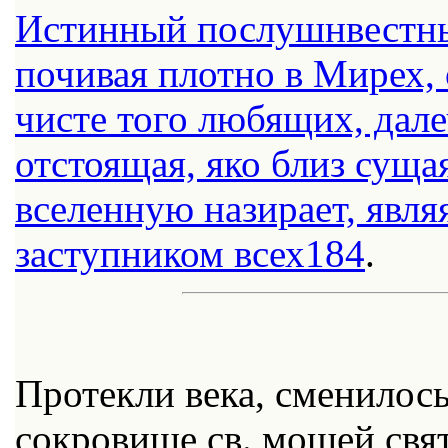
Истинный послушнвестным
почивая плотно в Мирех, 
чисте того любящих, дал
отстоящая, яко близ суща
вселенную назирает, явля
заступником всех
184
.
Протекли века, сменилос
сокровище св. мощей свят