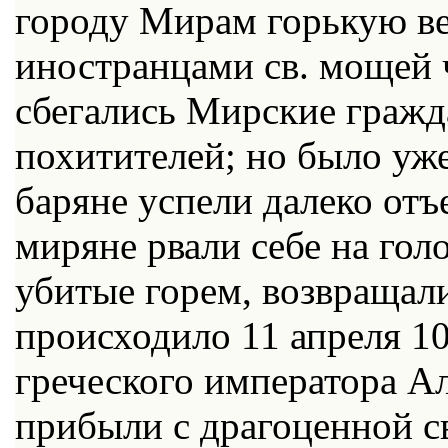
городу Мирам горькую в
иностранцами св. мощей 
сбегались Мирские гражда
похитителей; но было уж
баряне успели далеко отъе
миряне рвали себе на гол
убитые горем, возвращали
происходило 11 апреля 108
греческого императора А
прибыли с драгоценной св