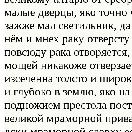
малые дверцы, яко точно 
зажже мал светильник, да 
нём и мнех раку отверсту
повсюду рака отворяется, 
мощей никакоже отверзае
изсеченна толсто и широко
и глубоко в землю, яко на
подножием престола пост
великой мраморной прива
дски мраморной сверху е