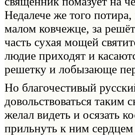
священник помазует на ч
Недалече же того потира, 
малом ковчежце, за решёт
часть сухая мощей святит
людие приходят и касают
решетку и лобызающе пер
Но благочестивый русски
довольствоваться таким 
желал видеть и осязать к
прильнуть к ним сердцем