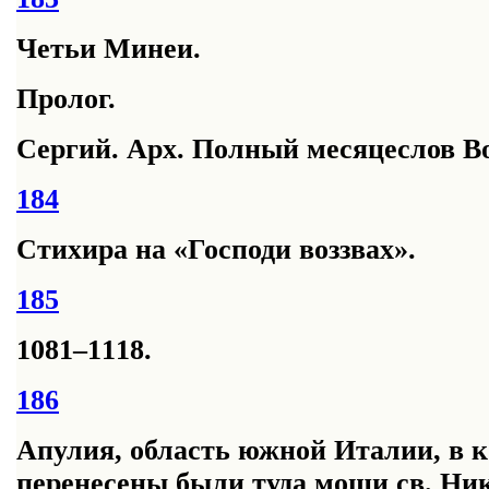
Четьи Минеи.
Пролог.
Сергий. Арх. Полный месяцеслов Вост
184
Стихира на «Господи воззвах».
185
1081–1118.
186
Апулия, область южной Италии, в ко
перенесены были туда мощи св. Ни