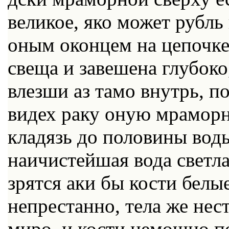
великое, яко может рубль
оным оконцем на цепочке
свеща и завешена глубоко
влезши аз тамо внутрь, п
видех раку оную мраморну
кладязь до половины вод
наичистейшая вода светла
зрятся аки бы кости белы
непрестанно, тела же нест
миро, и кости немощно по