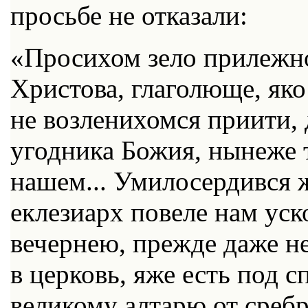
просьбе не отказали:
«Просихом зело прилежно
Христова, глаголюще, яко
не возленихомся приити,
угодника Божия, нынеже 
нашем... Умилосердився
еклезиарх повеле нам ус
вечернею, прежде даже не
в церковь, яже есть под с
великому алтарю от сребр