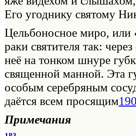
яже видехом и слышахом,
Его угоднику святому Ни
Цельбоносное миро, или «
раки святителя так: через
неё на тонком шнуре губк
священной манной. Эта г
особым серебряным сосуд
даётся всем просящим
19
Примечания
183