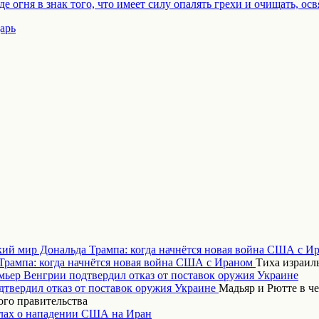
е огня в знак того, что имеет силу опалять грехи и очищать, ос
арь
кий мир Дональда Трампа: когда начнётся новая война США с И
Тиха израиль
ьер Венгрии подтвердил отказ от поставок оружия Украине
Мадьяр и Рютте в ч
ого правительства
ах о нападении США на Иран