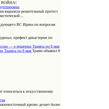
 ВОЙНА!
группировки
ия выразила решительный протест
ористической…
ндующего ВС Ирана по вопросам
динал, префект дикастерии по
оссии — о решении Трампа по 8 мая
Трамп объявил 8
т относиться к искусственному
тая
ижневосточный кризис делает более