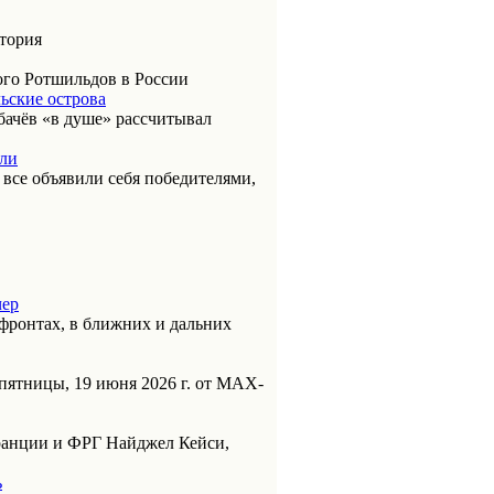
итория
ого Ротшильдов в России
ьские острова
бачёв «в душе» рассчитывал
или
к все объявили себя победителями,
чер
фронтах, в ближних и дальних
пятницы, 19 июня 2026 г. от МАХ-
анции и ФРГ Найджел Кейси,
ь